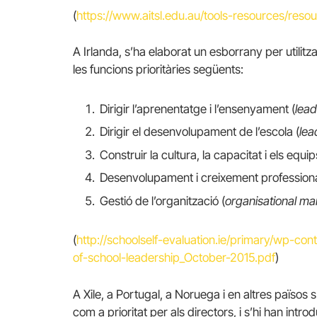
(
https://www.aitsl.edu.au/tools-resources/resou
A Irlanda, s’ha elaborat un esborrany per utilit
les funcions prioritàries següents:
Dirigir l’aprenentatge i l’ensenyament (
lead
Dirigir el desenvolupament de l’escola (
lea
Construir la cultura, la capacitat i els equip
Desenvolupament i creixement professiona
Gestió de l’organització (
organisational m
(
http://schoolself-evaluation.ie/primary/wp-con
of-school-leadership_October-2015.pdf
)
A Xile, a Portugal, a Noruega i en altres països
com a prioritat per als directors, i s’hi han intr