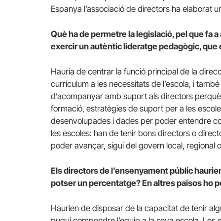
Espanya l’associació de directors ha elaborat
Què ha de permetre la legislació, pel que fa 
exercir un autèntic lideratge pedagògic, que 
Hauria de centrar la funció principal de la direc
currículum a les necessitats de l’escola, i també
d’acompanyar amb suport als directors perquè 
formació, estratègies de suport per a les escol
desenvolupades i dades per poder entendre co
les escoles: han de tenir bons directors o direc
poder avançar, sigui del govern local, regional 
Els directors de l’ensenyament públic haurien
potser un percentatge? En altres països ho 
Haurien de disposar de la capacitat de tenir alg
pugui compondre l’equip a la seva escola. Les e