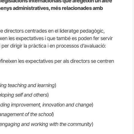
legislacions internacionals que afegeixin un altre
 menys administratives, més relacionades amb
de directors centrades en el lideratge pedagògic,
xen les expectatives i que també es poden fer servir
i per dirigir la pràctica i en processos d’avaluació:
fineixen les expectatives per als directors se centren
ing teaching and learning
)
loping self and others
)
ading improvement, innovation and change
)
anagement of the school
)
engaging and working with the community
)