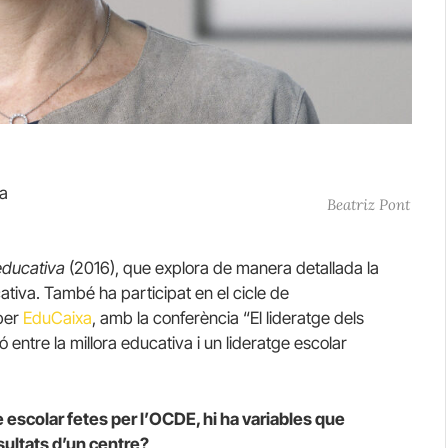
la
Beatriz Pont
a
 educativa
(2016), que explora de manera detallada la
ucativa. També ha participat en el cicle de
 per
EduCaixa
, amb la conferència “El lideratge dels
ó entre la millora educativa i un lideratge escolar
e escolar fetes per l’OCDE, hi ha variables que
esultats d’un centre?