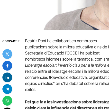
Beatriz Pont ha col·laborat en nombroses
COMPARTIR
publicacions sobre la millora educativa dins de 
Secretaria d’Educació l’OCDE i ha publicat
nombrosos informes sobre la temàtica, com ar
Lideratge escolar: inversió clau per a la millora
relació entre el lideratge escolar i la millora ed
conferències (R)evolució educativa, organitzat
equips directius” on s’ha debatut sobre la relaci
exitós.
Pel que fa a les investigacions sobre lideratg
deixin clara la influència del director en els r