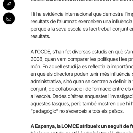
Hi ha evidència internacional que demostra l’im
resultats de l’alumnat: exerceixen una influència
perquè a la seva escola es faci treball conjunt 
resultats.
A l’OCDE, s’han fet diversos estudis en què s’anal
2008, quan vam comparar les polítiques i les pr
món. En aquell estudi ja es reflectia la importàn
en què els directors poden tenir més influència o
administrativa, sinó quan se centren a definir la v
conjunt, de col·laboració i de formació entre els
a l’escola. Dades d’altres enquestes i investigac
aquestes tasques, però també mostren que hi h
“pedagògic” no s’exerceix a tots els països.
A Espanya, la LOMCE atribueix un seguit de f