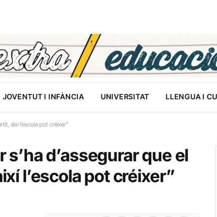
JOVENTUT I INFÀNCIA
UNIVERSITAT
LLENGUA I C
it, així l’escola pot créixer”
or s’ha d’assegurar que el
ixí l’escola pot créixer”