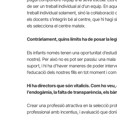
de ser un treball individual al d’un equip. En a
treball individual solament, sinó la col·laboració
els docents s’integrin bé al centre, que hi hagi 
els selecciona el centre mateix.
Contràriament, quins límits ha de posar la l
Els infants només tenen una oportunitat d’estudiar 
nostre). Per això no es pot ser passiu: una mala 
suport, i hi ha d’haver maneres de poder interve
l’educació dels nostres fills en tot moment i com 
Hi ha directors que són vitalicis. Com ho veu,
l’endogàmia, la falta de transparència, els b
Crear una professió atractiva en la selecció pro
professional amb incentius, i avaluació que doni 