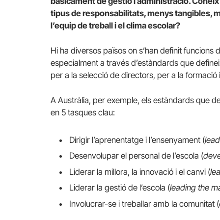
bàsicament de gestió i administració. Coneix 
tipus de responsabilitats, menys tangibles,
l’equip de treball i el clima escolar?
Hi ha diversos països on s’han definit funcions 
especialment a través d’estàndards que definei
per a la selecció de directors, per a la formació 
A Austràlia, per exemple, els estàndards que de
en 5 tasques clau:
Dirigir l’aprenentatge i l’ensenyament (
lead
Desenvolupar el personal de l’escola (
deve
Liderar la millora, la innovació i el canvi (
le
Liderar la gestió de l’escola (
leading the m
Involucrar-se i treballar amb la comunitat (