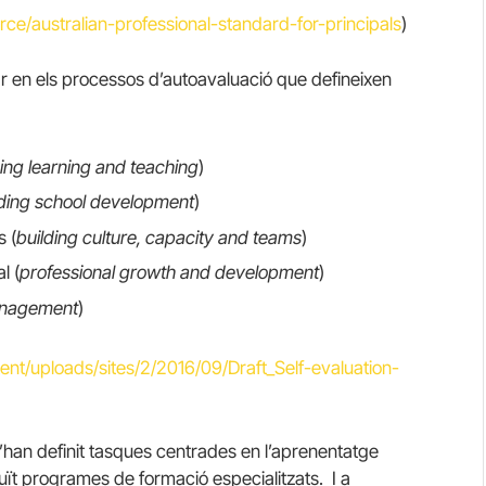
rce/australian-professional-standard-for-principals
)
zar en els processos d’autoavaluació que defineixen
ing learning and teaching
)
ding school development
)
s (
building culture, capacity and teams
)
l (
professional growth and development
)
anagement
)
tent/uploads/sites/2/2016/09/Draft_Self-evaluation-
 s’han definit tasques centrades en l’aprenentatge
oduït programes de formació especialitzats. I a