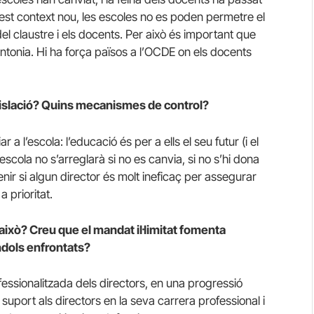
quest context nou, les escoles no es poden permetre el
 del claustre i els docents. Per això és important que
sintonia. Hi ha força països a l’OCDE on els docents
egislació? Quins mecanismes de control?
a l’escola: l’educació és per a ells el seu futur (i el
escola no s’arreglarà si no es canvia, si no s’hi dona
nir si algun director és molt ineficaç per assegurar
a prioritat.
 això? Creu que el mandat il·limitat fomenta
àndols enfrontats?
fessionalitzada dels directors, en una progressió
suport als directors en la seva carrera professional i