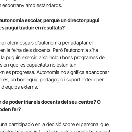
 un esborrany amb estàndards.
a autonomia escolar, perquè un director pugui
es pugui traduir en resultats?
ció i oferir espais d’autonomia per adaptar el
 en la feina dels docents. Però l’autonomia s’ha
la puguin exercir: això inclou bons programes de
es en què les capacitats no estan tan
m es progressa. Autonomia no significa abandonar
tores, un bon equip pedagògic i suport extern per
o d’equips externs.
 de poder triar els docents del seu centre? O
poden fer?
una participació en la decisió sobre el personal que
scoles han canviat, i la feina dels docents ha passat