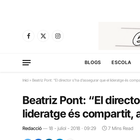
Facebook
X
Instagram
(Twitter)
BLOGS
ESCOLA
Inici
»
Beatriz Pont: “El director s’ha d’assegurar que el lideratge és compart
Beatriz Pont: “El direct
lideratge és compartit, a
Redacció
18 - juliol - 2018 · 09:29
7 Mins Read