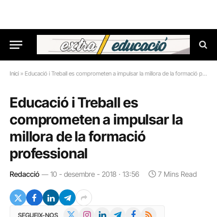
Inici
»
Educació i Treball es comprometen a impulsar la millora de la formació professional
Educació i Treball es
comprometen a impulsar la
millora de la formació
professional
Redacció
10 - desembre - 2018 · 13:56
7 Mins Read
X
Instagram
LinkedIn
Telegram
Facebook
RSS
SEGUEIX-NOS