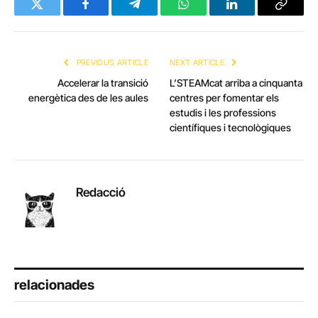
Twitter
Facebook
Telegram
WhatsApp
LinkedIn
Copy
Link
PREVIOUS ARTICLE
NEXT ARTICLE
Accelerar la transició
L’STEAMcat arriba a cinquanta
energètica des de les aules
centres per fomentar els
estudis i les professions
científiques i tecnològiques
Redacció
relacionades