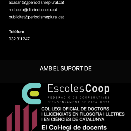
abasanta@periodismeplural.cat
redaccio@diarieducacio.cat
publicitat@periodismeplural.cat
Telèfon:
932 311 247
AMB EL SUPORT DE