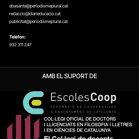
(Twitter)
abasanta@periodismeplural.cat
redaccio@diarieducacio.cat
publicitat@periodismeplural.cat
Telèfon:
932 311 247
AMB EL SUPORT DE