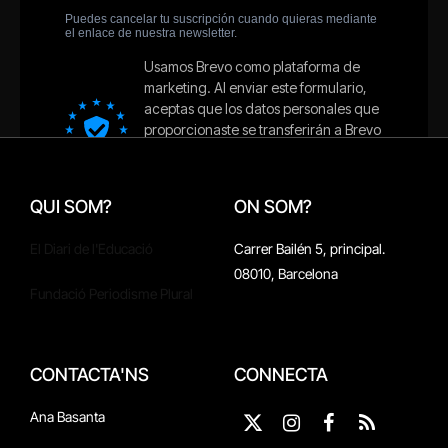
QUI SOM?
ON SOM?
El Diari de l'Educació
Carrer Bailén 5, principal.
08010, Barcelona
Fundació Periodisme Plural
CONTACTA'NS
CONNECTA
Ana Basanta
X
Instagram
Facebook
RSS