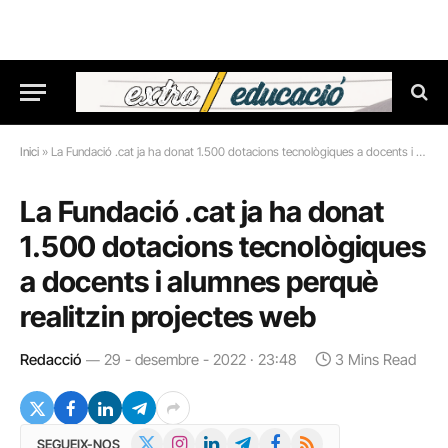
Inici
»
La Fundació .cat ja ha donat 1.500 dotacions tecnològiques a docents i alumnes perquè realitzin projectes web
La Fundació .cat ja ha donat
1.500 dotacions tecnològiques
a docents i alumnes perquè
realitzin projectes web
Redacció
29 - desembre - 2022 · 23:48
3 Mins Read
X
Instagram
LinkedIn
Telegram
Facebook
RSS
SEGUEIX-NOS