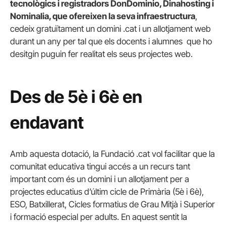
tecnològics i registradors DonDominio, Dinahosting i
Nominalia, que ofereixen la seva infraestructura
,
cedeix gratuïtament un domini .cat i un allotjament web
durant un any per tal que els docents i alumnes que ho
desitgin puguin fer realitat els seus projectes web.
Des de 5è i 6è en
endavant
Amb aquesta dotació, la Fundació .cat vol facilitar que la
comunitat educativa tingui accés a un recurs tant
important com és un domini i un allotjament per a
projectes educatius d’últim cicle de Primària (5è i 6è),
ESO, Batxillerat, Cicles formatius de Grau Mitjà i Superior
i formació especial per adults. En aquest sentit la