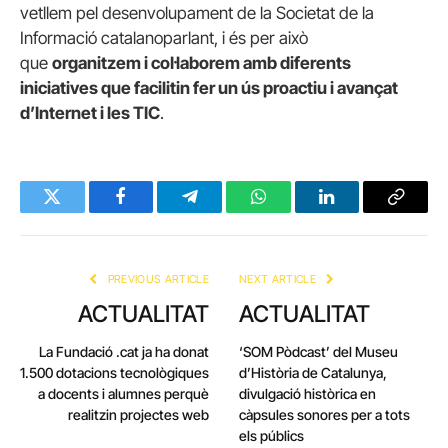
vetllem pel desenvolupament de la Societat de la
Informació catalanoparlant, i és per això
que
organitzem i col·laborem amb diferents
iniciatives que facilitin fer un ús proactiu i avançat
d’Internet i les TIC
.
Twitter
Facebook
Telegram
WhatsApp
LinkedIn
Copy
Link
PREVIOUS ARTICLE
NEXT ARTICLE
ACTUALITAT
ACTUALITAT
La Fundació .cat ja ha donat
‘SOM Pòdcast’ del Museu
1.500 dotacions tecnològiques
d’Història de Catalunya,
a docents i alumnes perquè
divulgació històrica en
realitzin projectes web
càpsules sonores per a tots
els públics