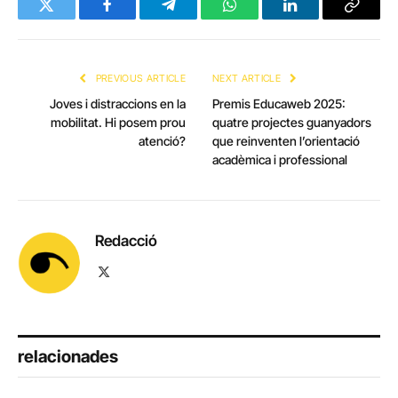
Twitter
Facebook
Telegram
WhatsApp
LinkedIn
Copy
Link
PREVIOUS ARTICLE
NEXT ARTICLE
Joves i distraccions en la
Premis Educaweb 2025:
mobilitat. Hi posem prou
quatre projectes guanyadors
atenció?
que reinventen l’orientació
acadèmica i professional
Redacció
X
(Twitter)
relacionades