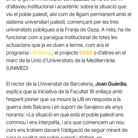
d’altaveu institucional i acadèmic sobre la situació que
viu el poble palestí, així com de lligam permanent amb el
sistema universitari palestí, començant per les tres
universitats públiques a la Franja de Gaza. A més, ha de
funcionar com a paraigua institucional de totes les
actuacions que ja es duen a terme, com ara el
programa
UB Refugi
, el projecte
BASE
o d’altres en el
marc de la Unió d’Universitats de la Mediterrània
(UNIMED)
El rector de la Universitat de Barcelona,
Joan Guàrdia
,
explica que la iniciativa de la Facultat 18 enllaça amb
l’esperit pioner que va moure la UB en resposta a la
guerra dels Balcans i en suport de Sarajevo als anys
noranta: «La situació en què està el poble palestí ens
commou i ens interpel·la, i ara que comencem un nou
curs ens trobem davant l’obligació de seguir mirant de
cara la realitat del poble palestí i d’oferir, en