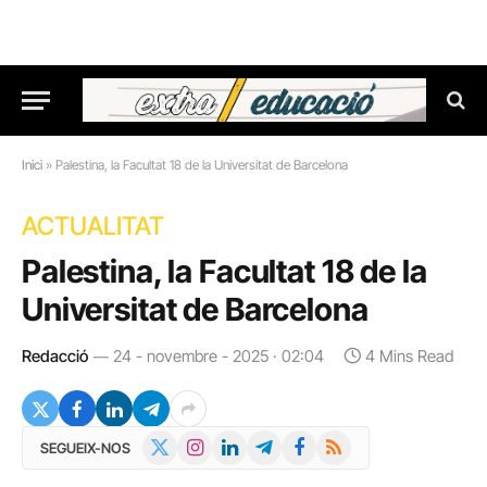
Inici
»
Palestina, la Facultat 18 de la Universitat de Barcelona
ACTUALITAT
Palestina, la Facultat 18 de la
Universitat de Barcelona
Redacció
24 - novembre - 2025 · 02:04
4 Mins Read
X
Instagram
LinkedIn
Telegram
Facebook
RSS
SEGUEIX-NOS
(Twitter)