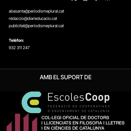
X
Instagram
Facebook
RSS
(Twitter)
abasanta@periodismeplural.cat
redaccio@diarieducacio.cat
publicitat@periodismeplural.cat
Telèfon:
932 311 247
AMB EL SUPORT DE