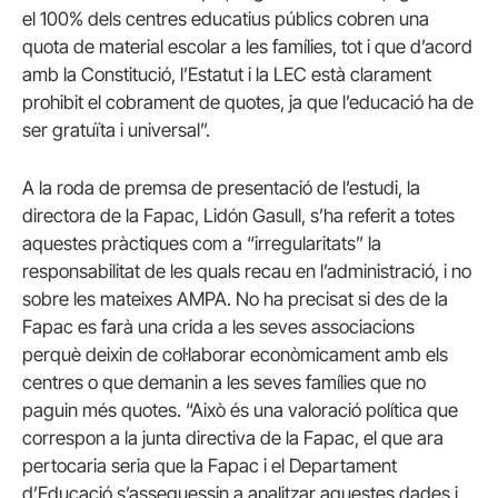
el 100% dels centres educatius públics cobren una
quota de material escolar a les famílies, tot i que d’acord
amb la Constitució, l’Estatut i la LEC està clarament
prohibit el cobrament de quotes, ja que l’educació ha de
ser gratuïta i universal”.
A la roda de premsa de presentació de l’estudi, la
directora de la Fapac, Lidón Gasull, s’ha referit a totes
aquestes pràctiques com a “irregularitats” la
responsabilitat de les quals recau en l’administració, i no
sobre les mateixes AMPA. No ha precisat si des de la
Fapac es farà una crida a les seves associacions
perquè deixin de col·laborar econòmicament amb els
centres o que demanin a les seves famílies que no
paguin més quotes. “Això és una valoració política que
correspon a la junta directiva de la Fapac, el que ara
pertocaria seria que la Fapac i el Departament
d’Educació s’asseguessin a analitzar aquestes dades i