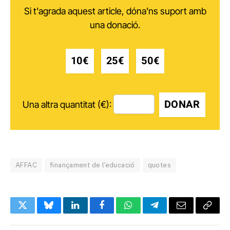
Si t'agrada aquest article, dóna'ns suport amb
una donació.
10€
25€
50€
DONAR
Una altra quantitat (€):
AFFAC
finançament de l'educació
quotes
Twitter
Bluesky
LinkedIn
Facebook
WhatsApp
Telegram
Email
Copy
Link