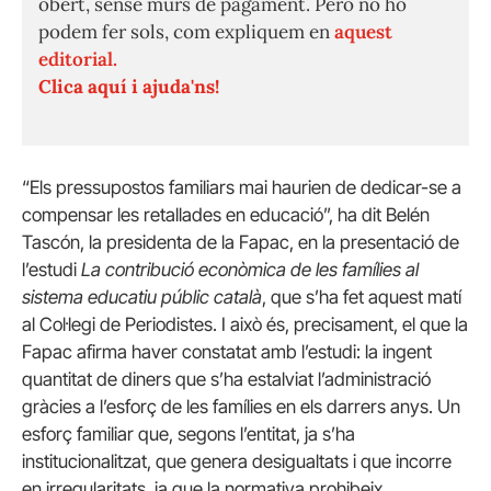
obert, sense murs de pagament. Però no ho
podem fer sols, com expliquem en
aquest
editorial.
Clica aquí i ajuda'ns!
“Els pressupostos familiars mai haurien de dedicar-se a
compensar les retallades en educació”, ha dit Belén
Tascón, la presidenta de la Fapac, en la presentació de
l’estudi
La contribució econòmica de les famílies al
sistema educatiu públic català
, que s’ha fet aquest matí
al Col·legi de Periodistes. I això és, precisament, el que la
Fapac afirma haver constatat amb l’estudi: la ingent
quantitat de diners que s’ha estalviat l’administració
gràcies a l’esforç de les famílies en els darrers anys. Un
esforç familiar que, segons l’entitat, ja s’ha
institucionalitzat, que genera desigualtats i que incorre
en irregularitats, ja que la normativa prohibeix