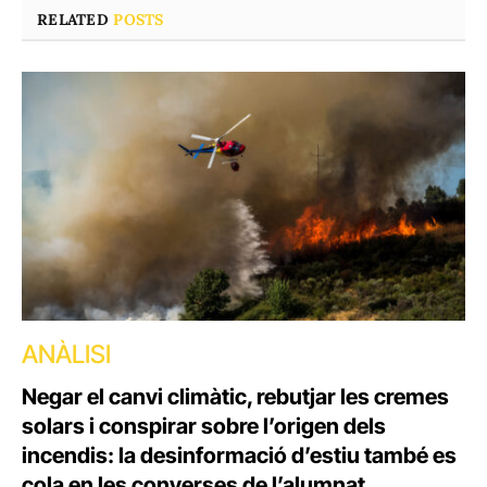
RELATED
POSTS
ANÀLISI
Negar el canvi climàtic, rebutjar les cremes
solars i conspirar sobre l’origen dels
incendis: la desinformació d’estiu també es
cola en les converses de l’alumnat