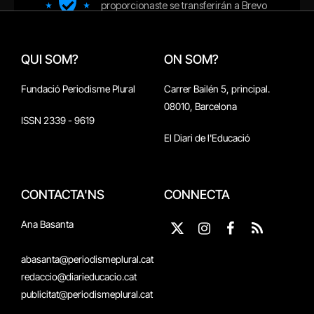
QUI SOM?
ON SOM?
Fundació Periodisme Plural
Carrer Bailén 5, principal.
08010, Barcelona
ISSN 2339 - 9619
El Diari de l'Educació
CONTACTA'NS
CONNECTA
Ana Basanta
X
Instagram
Facebook
RSS
(Twitter)
abasanta@periodismeplural.cat
redaccio@diarieducacio.cat
publicitat@periodismeplural.cat