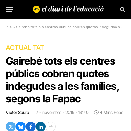
Inici
»
Gairebé tots els centres públics cobren quotes indegudes a les famílies, segons la Fapac
ACTUALITAT
Gairebé tots els centres
públics cobren quotes
indegudes a les famílies,
segons la Fapac
Víctor Saura
7 - novembre - 2019 · 13:40
4 Mins Read