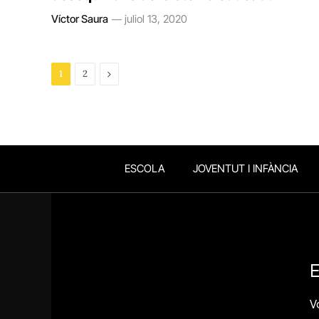
Víctor Saura
juliol 13, 2020
Next
1
2
ESCOLA
JOVENTUT I INFÀNCIA