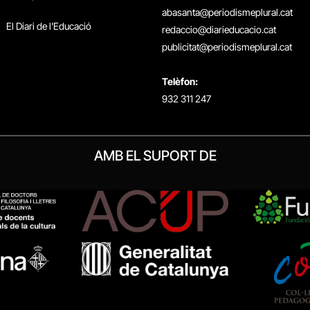
abasanta@periodismeplural.cat
El Diari de l'Educació
redaccio@diarieducacio.cat
publicitat@periodismeplural.cat
Telèfon:
932 311 247
AMB EL SUPORT DE