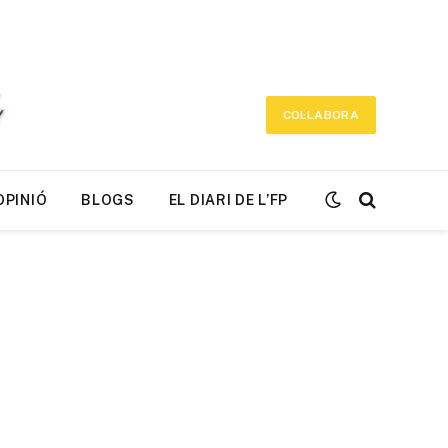
COL·LABORA
OPINIÓ
BLOGS
EL DIARI DE L’FP