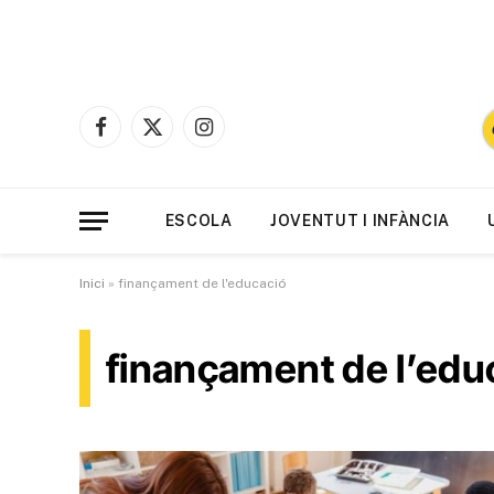
Facebook
X
Instagram
(Twitter)
ESCOLA
JOVENTUT I INFÀNCIA
Inici
»
finançament de l'educació
finançament de l’edu