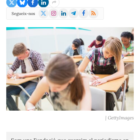
X
Instagram
LinkedIn
Telegram
Facebook
RSS
Segueix-nos
(Twitter)
| GettyImages