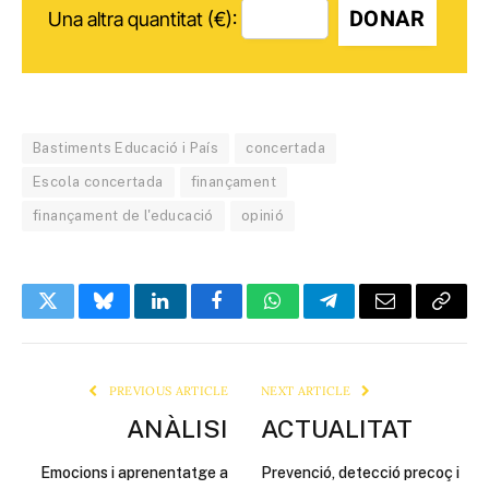
DONAR
Una altra quantitat (€):
Bastiments Educació i País
concertada
Escola concertada
finançament
finançament de l'educació
opinió
Twitter
Bluesky
LinkedIn
Facebook
WhatsApp
Telegram
Email
Copy
Link
PREVIOUS ARTICLE
NEXT ARTICLE
ANÀLISI
ACTUALITAT
Emocions i aprenentatge a
Prevenció, detecció precoç i