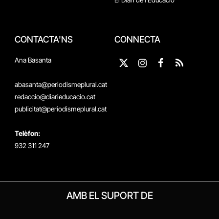
CONTACTA'NS
CONNECTA
Ana Basanta
X
Instagram
Facebook
RSS
(Twitter)
abasanta@periodismeplural.cat
redaccio@diarieducacio.cat
publicitat@periodismeplural.cat
Telèfon:
932 311 247
AMB EL SUPORT DE