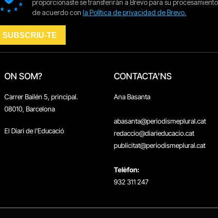
ON SOM?
CONTACTA'NS
Carrer Bailén 5, principal.
Ana Basanta
08010, Barcelona
abasanta@periodismeplural.cat
El Diari de l'Educació
redaccio@diarieducacio.cat
publicitat@periodismeplural.cat
Telèfon:
932 311 247