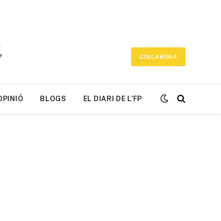
COL·LABORA
OPINIÓ
BLOGS
EL DIARI DE L’FP