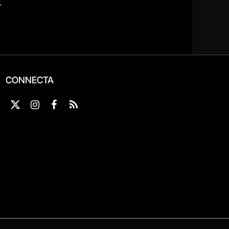
CONNECTA
X
Instagram
Facebook
RSS
(Twitter)