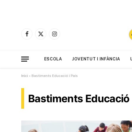
Facebook
X
Instagram
(Twitter)
ESCOLA
JOVENTUT I INFÀNCIA
Inici
»
Bastiments Educació i País
Bastiments Educació i