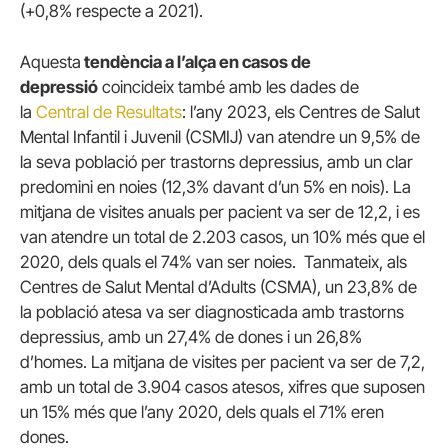
(+0,8% respecte a 2021).
Aquesta
tendència a l’alça en casos de
depressió
coincideix també amb les dades de
la
Central de Resultats
: l’any 2023, els Centres de Salut
Mental Infantil i Juvenil (CSMIJ) van atendre un 9,5% de
la seva població per trastorns depressius, amb un clar
predomini en noies (12,3% davant d’un 5% en nois). La
mitjana de visites anuals per pacient va ser de 12,2, i es
van atendre un total de 2.203 casos, un 10% més que el
2020, dels quals el 74% van ser noies. Tanmateix, als
Centres de Salut Mental d’Adults (CSMA), un 23,8% de
la població atesa va ser diagnosticada amb trastorns
depressius, amb un 27,4% de dones i un 26,8%
d’homes. La mitjana de visites per pacient va ser de 7,2,
amb un total de 3.904 casos atesos, xifres que suposen
un 15% més que l’any 2020, dels quals el 71% eren
dones.