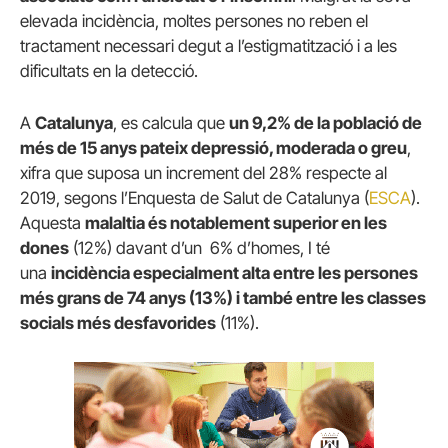
elevada incidència, moltes persones no reben el
tractament necessari degut a l’estigmatització i a les
dificultats en la detecció.
A
Catalunya
, es calcula que
un 9,2% de la població de
més de 15 anys pateix depressió, moderada o greu
,
xifra que suposa un increment del 28% respecte al
2019, segons l’Enquesta de Salut de Catalunya (
ESCA
).
Aquesta
malaltia és notablement superior en les
dones
(12%) davant d’un 6% d’homes, I té
una
incidència especialment alta entre les persones
més grans de 74 anys (13%) i també entre les classes
socials més desfavorides
(11%).