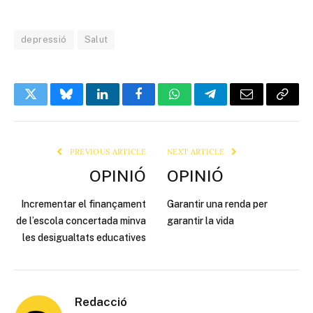
depressió
Salut
Twitter
Bluesky
LinkedIn
Facebook
WhatsApp
Telegram
Email
Copy
Link
PREVIOUS ARTICLE
NEXT ARTICLE
OPINIÓ
OPINIÓ
Incrementar el finançament
Garantir una renda per
de l’escola concertada minva
garantir la vida
les desigualtats educatives
Redacció