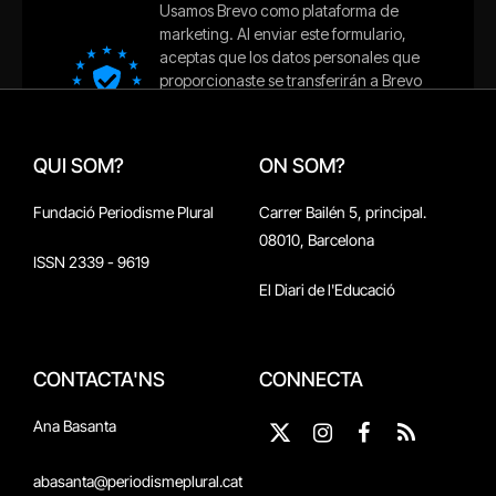
QUI SOM?
ON SOM?
Fundació Periodisme Plural
Carrer Bailén 5, principal.
08010, Barcelona
ISSN 2339 - 9619
El Diari de l'Educació
CONTACTA'NS
CONNECTA
Ana Basanta
X
Instagram
Facebook
RSS
(Twitter)
abasanta@periodismeplural.cat