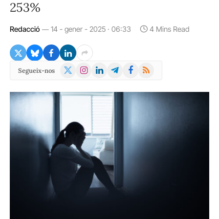
253%
Redacció
14 - gener - 2025 · 06:33
4 Mins Read
X
Instagram
LinkedIn
Telegram
Facebook
RSS
Segueix-nos
(Twitter)