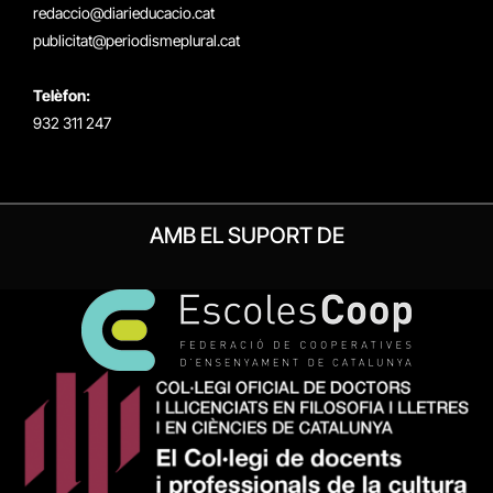
redaccio@diarieducacio.cat
publicitat@periodismeplural.cat
Telèfon:
932 311 247
AMB EL SUPORT DE