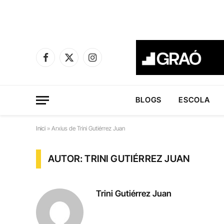
Facebook
X
Instagram
(Twitter)
BLOGS
ESCOLA
Inici
»
Arxius de Trini Gutiérrez Juan
AUTOR: TRINI GUTIÉRREZ JUAN
Trini Gutiérrez Juan