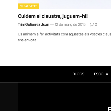
CREATIVITAT
Cuidem el claustre, juguem-hi!
Trini Gutiérrez Juan
12 de març de 2015
0
Us animem a fer activitats com aquestes als vostres claus
ens envolta.
BLOGS
ESCOLA