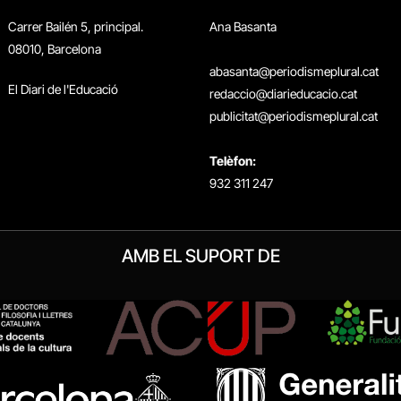
Carrer Bailén 5, principal.
Ana Basanta
08010, Barcelona
abasanta@periodismeplural.cat
El Diari de l'Educació
redaccio@diarieducacio.cat
publicitat@periodismeplural.cat
Telèfon:
932 311 247
AMB EL SUPORT DE