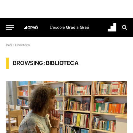
Inici
»
Biblioteca
BROWSING:
BIBLIOTECA