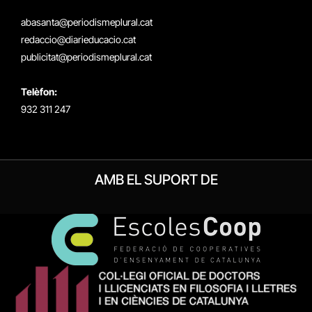
(Twitter)
abasanta@periodismeplural.cat
redaccio@diarieducacio.cat
publicitat@periodismeplural.cat
Telèfon:
932 311 247
AMB EL SUPORT DE