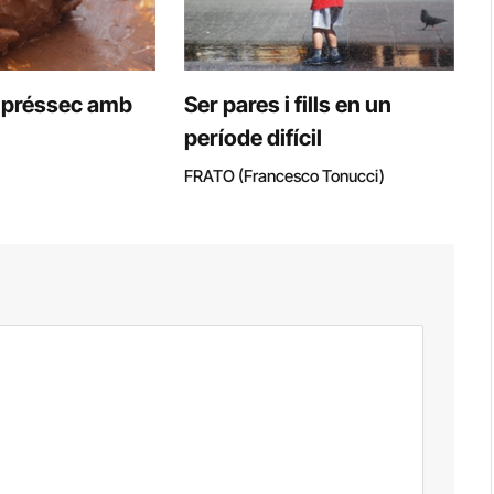
 préssec amb
Ser pares i fills en un
període difícil
FRATO (Francesco Tonucci)