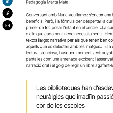
Pedagogia Marta Mata.
Conversant amb Núria Vouillamoz s’encomana la p
beneficis. Però, i la fórmula per despertar la c
primer de tot, posar l’infant en el centre: «La cur
d’allò que cada nen i nena necessita sentir. He
textos llargs; narrativa per als que tenen ben cons
aquells que es delecten amb les imatges». «I a 
lectura silenciosa, busqueu moments entranyable
pantalles com una amenaça excloent i assenyala 
narració oral i el goig de llegir un llibre agafant-
Les biblioteques han d’esdev
neuràlgics que irradiïn passió
cor de les escoles