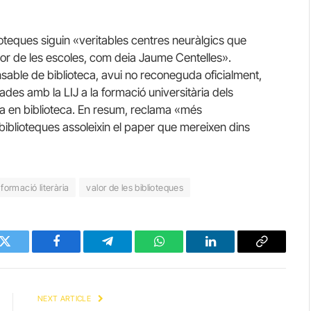
lioteques siguin «veritables centres neuràlgics que
l cor de les escoles, com deia Jaume Centelles».
sable de biblioteca, avui no reconeguda oficialment,
des amb la LIJ a la formació universitària dels
ta en biblioteca. En resum, reclama «més
 biblioteques assoleixin el paper que mereixen dins
formació literària
valor de les biblioteques
Twitter
Facebook
Telegram
WhatsApp
LinkedIn
Copy
Link
NEXT ARTICLE