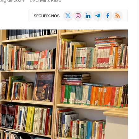
maig de 2024
3 Mins Read
X
Instagram
LinkedIn
Telegram
Facebook
RSS
SEGUEIX-NOS
(Twitter)