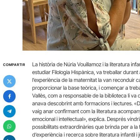
La història de Núria Vouillamoz i la literatura infa
COMPARTIR
estudiar Filologia Hispànica, va treballar durant 
l’experiència de la maternitat la van reconduir c
proporcionar la base teòrica, i començar a treba
Vallès, com a responsable de la biblioteca li va d
anava descobrint amb formacions i lectures. «
vaig anar confirmant com la literatura acompan
emocional i intel·lectual», explica. Després vindria
possibilitats extraordinàries que brinda per a la 
d’experiència i recerca sobre literatura infantil i