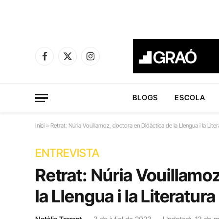
Facebook
X
Instagram
(Twitter)
BLOGS
ESCOLA
Inici
»
Retrat: Núria Vouillamoz, doctora en Didàctica de la Llengua i la Liter
ENTREVISTA
Retrat: Núria Vouillamo
la Llengua i la Literatura