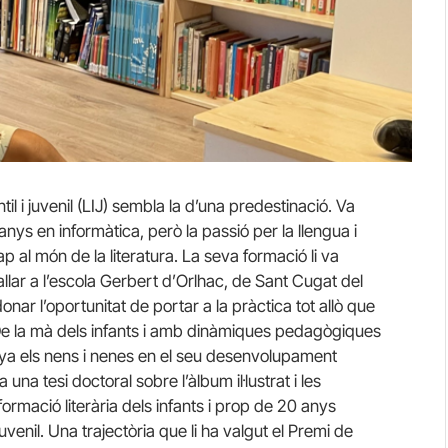
ntil i juvenil (LIJ) sembla la d’una predestinació. Va
anys en informàtica, però la passió per la llengua i
ap al món de la literatura. La seva formació li va
llar a l’escola Gerbert d’Orlhac, de Sant Cugat del
onar l’oportunitat de portar a la pràctica tot allò que
De la mà dels infants i amb dinàmiques pedagògiques
ya els nens i nenes en el seu desenvolupament
 una tesi doctoral sobre l’àlbum il·lustrat i les
formació literària dels infants i prop de 20 anys
 juvenil. Una trajectòria que li ha valgut el Premi de