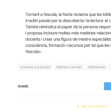
Tornant a l’escola, la Núria reclama que les bib
irradiïn passió per la descoberta i la lectura: e
També reivindica el paper de la persona respon
i proposa incloure moltes més matèries relaciona
docents i crear una figura de mestre especialis
consciència, formació i recursos per tal que les
l’escola».
animació a la lectura
biblioteca escolar
bibliotecaris
SHARE.
PREVIOUS ARTICLE