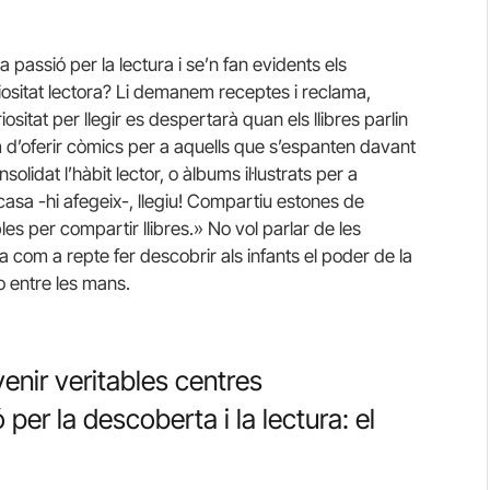
assió per la lectura i se’n fan evidents els
uriositat lectora? Li demanem receptes i reclama,
iositat per llegir es despertarà quan els llibres parlin
m d’oferir còmics per a aquells que s’espanten davant
olidat l’hàbit lector, o àlbums il·lustrats per a
casa -hi afegeix-, llegiu! Compartiu estones de
s per compartir llibres.» No vol parlar de les
com a repte fer descobrir als infants el poder de la
lo entre les mans.
enir veritables centres
 per la descoberta i la lectura: el