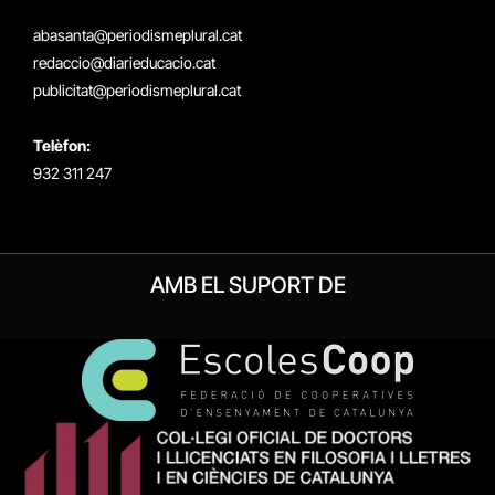
(Twitter)
abasanta@periodismeplural.cat
redaccio@diarieducacio.cat
publicitat@periodismeplural.cat
Telèfon:
932 311 247
AMB EL SUPORT DE