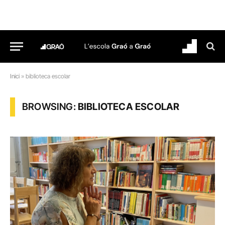
Inici
»
biblioteca escolar
BROWSING:
BIBLIOTECA ESCOLAR