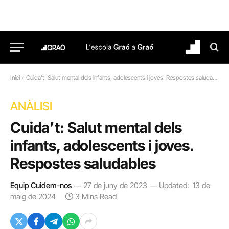
Inici
»
Cuida’t: Salut mental dels infants, adolescents i joves. Respostes saludables
ANÀLISI
Cuida’t: Salut mental dels
infants, adolescents i joves.
Respostes saludables
Equip Cuidem-nos
27 de juny de 2023
Updated:
13 de
maig de 2024
3 Mins Read