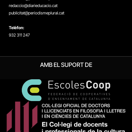
redaccio@diarieducacio.cat
publicitat@periodismeplural.cat
Telèfon:
932 311 247
AMB EL SUPORT DE