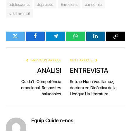
adolescents
depressió
Emocions
pandèmia
salut mental
Twitter
Facebook
Telegram
WhatsApp
LinkedIn
Copy
Link
PREVIOUS ARTICLE
NEXT ARTICLE
ANÀLISI
ENTREVISTA
Cuida’t: Competència
Retrat: Núria Vouillamoz,
emocional. Respostes
doctora en Didàctica de la
saludables
Llengua i la Literatura
Equip Cuidem-nos