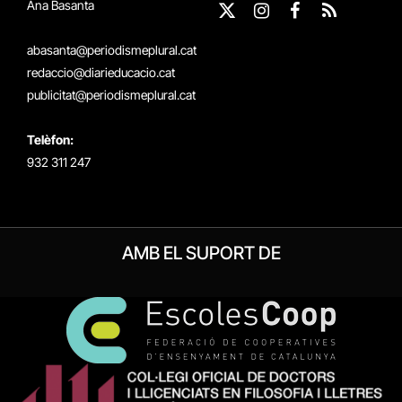
Ana Basanta
X
Instagram
Facebook
RSS
(Twitter)
abasanta@periodismeplural.cat
redaccio@diarieducacio.cat
publicitat@periodismeplural.cat
Telèfon:
932 311 247
AMB EL SUPORT DE