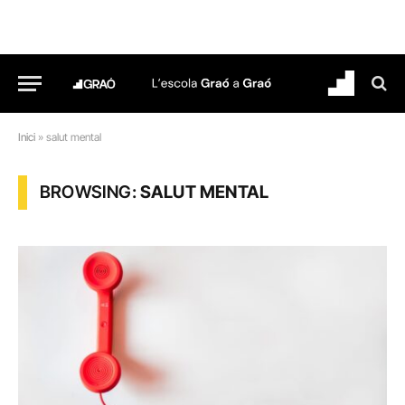
Inici
»
salut mental
BROWSING:
SALUT MENTAL