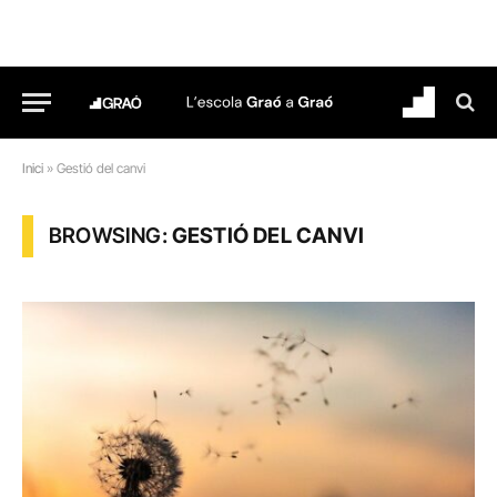
Inici
»
Gestió del canvi
BROWSING:
GESTIÓ DEL CANVI