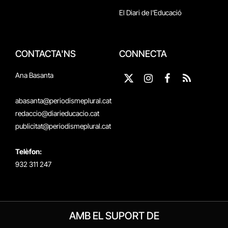
El Diari de l'Educació
CONTACTA'NS
CONNECTA
Ana Basanta
X
Instagram
Facebook
RSS
(Twitter)
abasanta@periodismeplural.cat
redaccio@diarieducacio.cat
publicitat@periodismeplural.cat
Telèfon:
932 311 247
AMB EL SUPORT DE