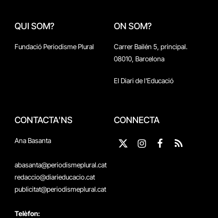
QUI SOM?
ON SOM?
Fundació Periodisme Plural
Carrer Bailén 5, principal.
08010, Barcelona
El Diari de l'Educació
CONTACTA'NS
CONNECTA
Ana Basanta
X
Instagram
Facebook
RSS
(Twitter)
abasanta@periodismeplural.cat
redaccio@diarieducacio.cat
publicitat@periodismeplural.cat
Telèfon: