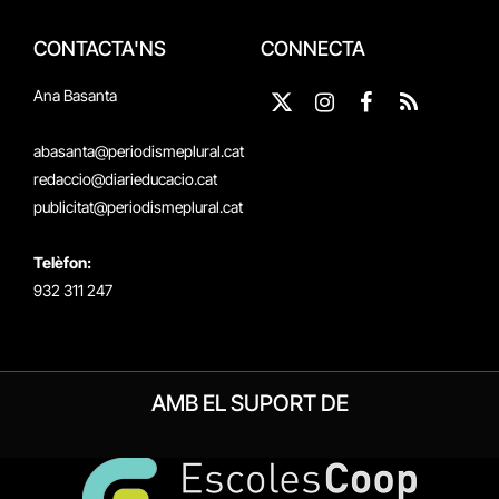
CONTACTA'NS
CONNECTA
Ana Basanta
X
Instagram
Facebook
RSS
(Twitter)
abasanta@periodismeplural.cat
redaccio@diarieducacio.cat
publicitat@periodismeplural.cat
Telèfon:
932 311 247
AMB EL SUPORT DE