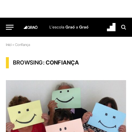
Inici
»
Confiança
BROWSING:
CONFIANÇA