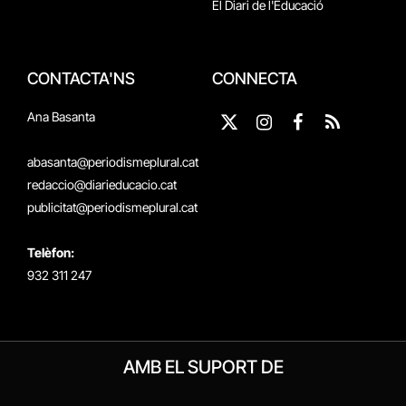
El Diari de l'Educació
CONTACTA'NS
CONNECTA
Ana Basanta
X
Instagram
Facebook
RSS
(Twitter)
abasanta@periodismeplural.cat
redaccio@diarieducacio.cat
publicitat@periodismeplural.cat
Telèfon:
932 311 247
AMB EL SUPORT DE