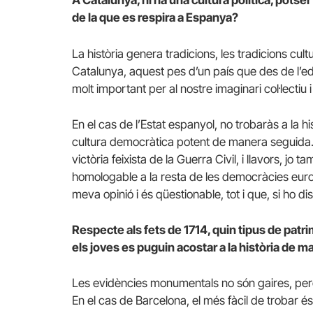
A Catalunya, hi ha una cultura política, pots
de la que es respira a Espanya?
La història genera tradicions, les tradicions cult
Catalunya, aquest pes d’un país que des de l’eda
molt important per al nostre imaginari col·lectiu 
En el cas de l’Estat espanyol, no trobaràs a la h
cultura democràtica potent de manera seguida. E
victòria feixista de la Guerra Civil, i llavors, j
homologable a la resta de les democràcies eur
meva opinió i és qüestionable, tot i que, si ho 
Respecte als fets de 1714, quin tipus de patri
els joves es puguin acostar a la història de m
Les evidències monumentals no són gaires, però a
En el cas de Barcelona, el més fàcil de trobar é