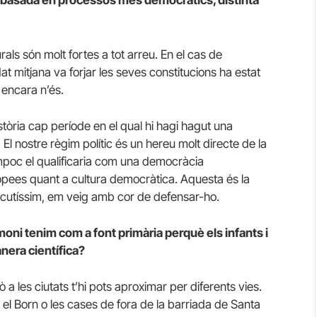
er basada en processos més democràtics, distinta
urals són molt fortes a tot arreu. En el cas de
t mitjana va forjar les seves constitucions ha estat
i encara n’és.
istòria cap període en el qual hi hagi hagut una
l nostre règim polític és un hereu molt directe de la
o tampoc el qualificaria com una democràcia
opees quant a cultura democràtica. Aquesta és la
discutíssim, em veig amb cor de defensar-ho.
moni tenim com a font primària perquè els infants i
anera científica?
 les ciutats t’hi pots aproximar per diferents vies.
s el Born o les cases de fora de la barriada de Santa