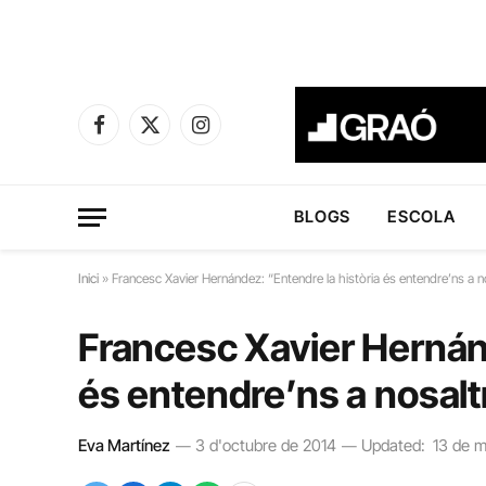
Facebook
X
Instagram
(Twitter)
BLOGS
ESCOLA
Inici
»
Francesc Xavier Hernández: “Entendre la història és entendre’ns a 
Francesc Xavier Hernánd
és entendre’ns a nosal
Eva Martínez
3 d'octubre de 2014
Updated:
13 de 