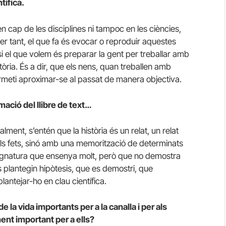
tífica.
n cap de les disciplines ni tampoc en les ciències,
per tant, el que fa és evocar o reproduir aquestes
ò si el que volem és preparar la gent per treballar amb
tòria. És a dir, que els nens, quan treballen amb
ermeti aproximar-se al passat de manera objectiva.
mació del llibre de text…
lment, s’entén que la història és un relat, un relat
ls fets, sinó amb una memorització de determinats
assignatura que ensenya molt, però que no demostra
s plantegin hipòtesis, que es demostri, que
lantejar-ho en clau científica.
e la vida importants per a la canalla i per als
ent important per a ells?