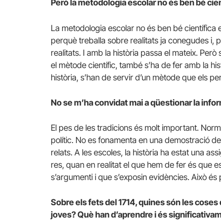
Però la metodologia escolar no és ben bé cien
La metodologia escolar no és ben bé científica e
perquè treballa sobre realitats ja conegudes i, 
realitats. I amb la història passa el mateix. Per
el mètode científic, també s’ha de fer amb la his
història, s’han de servir d’un mètode que els p
No se m’ha convidat mai a qüestionar la infor
El pes de les tradicions és molt important. Norma
polític. No es fonamenta en una demostració de
relats. A les escoles, la història ha estat una 
res, quan en realitat el que hem de fer és que e
s’argumenti i que s’exposin evidències. Això és p
Sobre els fets del 1714, quines són les coses d
joves? Què han d’aprendre i és significativam