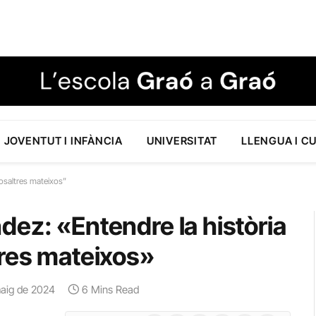
JOVENTUT I INFÀNCIA
UNIVERSITAT
LLENGUA I C
nosaltres mateixos”
ez: «Entendre la història
tres mateixos»
maig de 2024
6 Mins Read