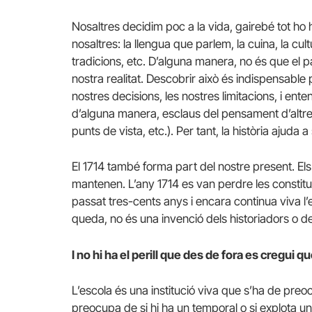
Nosaltres decidim poc a la vida, gairebé tot ho
nosaltres: la llengua que parlem, la cuina, la cul
tradicions, etc. D’alguna manera, no és que el p
nostra realitat. Descobrir això és indispensable 
nostres decisions, les nostres limitacions, i en
d’alguna manera, esclaus del pensament d’altre
punts de vista, etc.). Per tant, la història ajuda
El 1714 també forma part del nostre present. Els
mantenen. L’any 1714 es van perdre les constitu
passat tres-cents anys i encara continua viva l
queda, no és una invenció dels historiadors o del
I no hi ha el perill que des de fora es cregui qu
L’escola és una institució viva que s’ha de preo
preocupa de si hi ha un temporal o si explota u