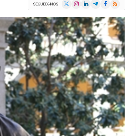
X
Instagram
LinkedIn
Telegram
Facebook
RSS
SEGUEIX-NOS
(Twitter)