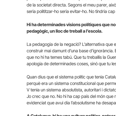
de la societat directa. Segons el meu parer, això n
seria polititzar-ho seria evitar-ho. No tindria cap 
Hi ha determinades visions polítiques que no 
pedagògic, un lloc de treball a l’escola.
La pedagogia de la negació? L’alternativa que es
construir mai damunt d’una base d’ignorància. El
que no hi ha temes tabú. Que tu treballis la Gue
apologia de determinades coses, sinó que tu le
Quan dius que el sistema polític que tenia Catalu
perquè era un sistema constitucional que permetia
V tenia un sistema absolutista, autoritari i dictat
Jo crec que no. No hi ha cap país del món que r
evidenciat que avui dia l’absolutisme ha desapa