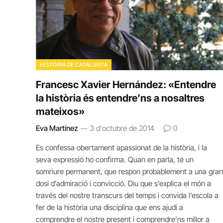
HISTÒRIA DE CATALUNYA
Francesc Xavier Hernández: «Entendre
la història és entendre’ns a nosaltres
mateixos»
Eva Martínez
3 d'octubre de 2014
0
Es confessa obertament apassionat de la història, i la
seva expressió ho confirma. Quan en parla, té un
somriure permanent, que respon probablement a una gran
dosi d’admiració i convicció. Diu que s’explica el món a
través del nostre transcurs del temps i convida l’escola a
fer de la història una disciplina que ens ajudi a
comprendre el nostre present i comprendre’ns millor a