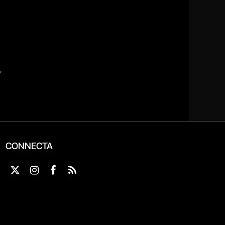
CONNECTA
X
Instagram
Facebook
RSS
(Twitter)