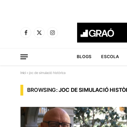
Facebook
X
Instagram
(Twitter)
BLOGS
ESCOLA
Inici
»
joc de simulació històrica
BROWSING:
JOC DE SIMULACIÓ HISTÒ