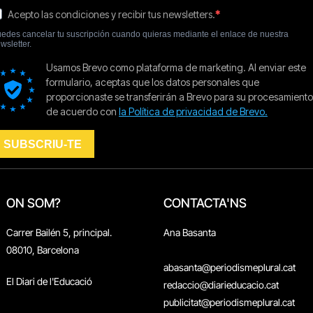
ON SOM?
CONTACTA'NS
Carrer Bailén 5, principal.
Ana Basanta
08010, Barcelona
abasanta@periodismeplural.cat
El Diari de l'Educació
redaccio@diarieducacio.cat
publicitat@periodismeplural.cat