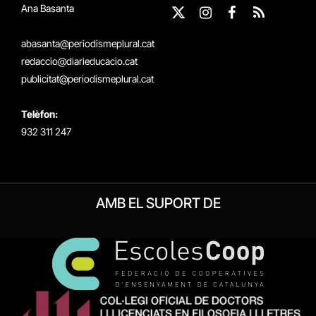
Ana Basanta
X
Instagram
Facebook
RSS
(Twitter)
abasanta@periodismeplural.cat
redaccio@diarieducacio.cat
publicitat@periodismeplural.cat
Telèfon:
932 311 247
AMB EL SUPORT DE