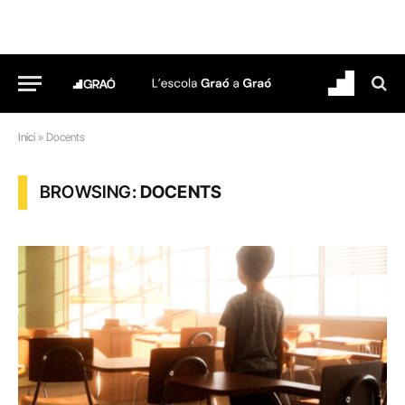
Inici
»
Docents
BROWSING:
DOCENTS