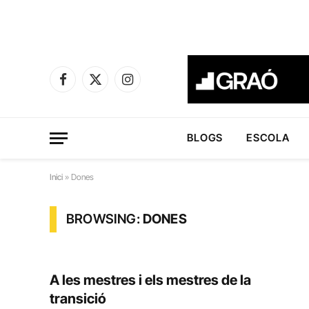
Facebook
X
Instagram
(Twitter)
BLOGS
ESCOLA
Inici
»
Dones
BROWSING:
DONES
A les mestres i els mestres de la
transició