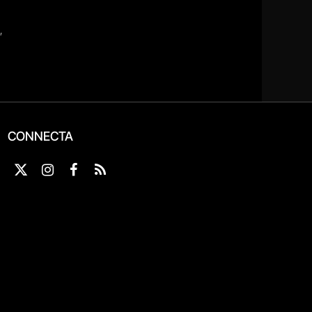
CONNECTA
X
Instagram
Facebook
RSS
(Twitter)