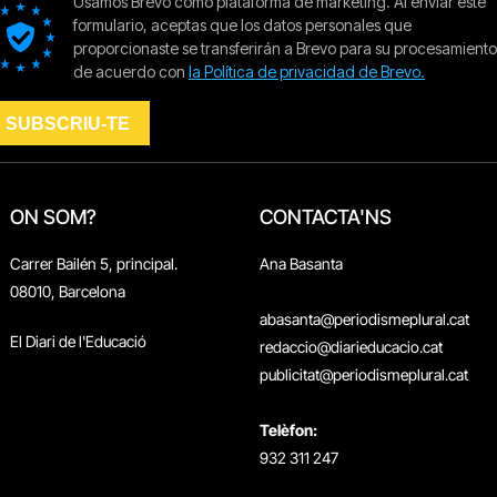
ON SOM?
CONTACTA'NS
Carrer Bailén 5, principal.
Ana Basanta
08010, Barcelona
abasanta@periodismeplural.cat
El Diari de l'Educació
redaccio@diarieducacio.cat
publicitat@periodismeplural.cat
Telèfon:
932 311 247