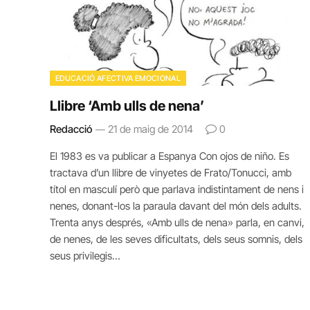
EDUCACIÓ AFECTIVA EMOCIONAL
Llibre ‘Amb ulls de nena’
Redacció
21 de maig de 2014
0
El 1983 es va publicar a Espanya Con ojos de niño. Es
tractava d’un llibre de vinyetes de Frato/Tonucci, amb
títol en masculí però que parlava indistintament de nens i
nenes, donant-los la paraula davant del món dels adults.
Trenta anys després, «Amb ulls de nena» parla, en canvi,
de nenes, de les seves dificultats, dels seus somnis, dels
seus privilegis…