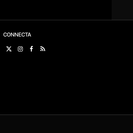
CONNECTA
X
Instagram
Facebook
RSS
(Twitter)