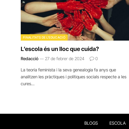
FINALITATS DE L'EDUCACIÓ
L’escola és un lloc que cuida?
Redacció
27 de febrer de 2024
0
La teoria feminista i la seva genealogia fa anys que
analitzen les pràctiques i polítiques socials respecte a les
cures…
BLOGS
ESCOLA