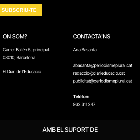
ON SOM?
CONTACTA'NS
Carrer Bailén 5, principal.
Ana Basanta
08010, Barcelona
abasanta@periodismeplural.cat
El Diari de l'Educació
redaccio@diarieducacio.cat
publicitat@periodismeplural.cat
Telèfon:
932 311 247
AMB EL SUPORT DE