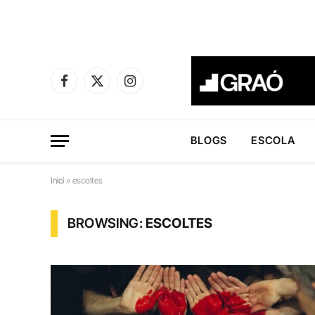
Facebook
X
Instagram
(Twitter)
BLOGS
ESCOLA
Inici
»
escoltes
BROWSING:
ESCOLTES