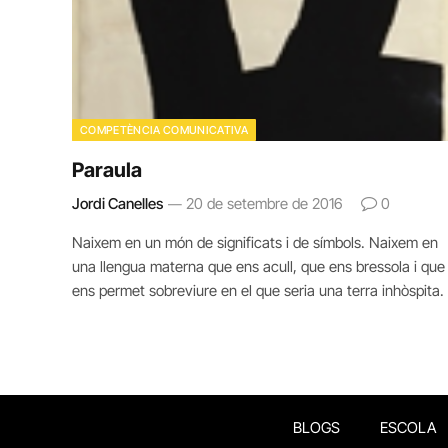
COMPETÈNCIA COMUNICATIVA
Paraula
Jordi Canelles
20 de setembre de 2016
0
Naixem en un món de significats i de símbols. Naixem en
una llengua materna que ens acull, que ens bressola i que
ens permet sobreviure en el que seria una terra inhòspita.
BLOGS
ESCOLA