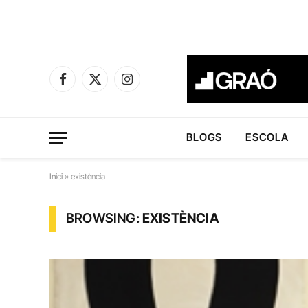
Facebook
X
Instagram
(Twitter)
BLOGS
ESCOLA
Inici
»
existència
BROWSING:
EXISTÈNCIA