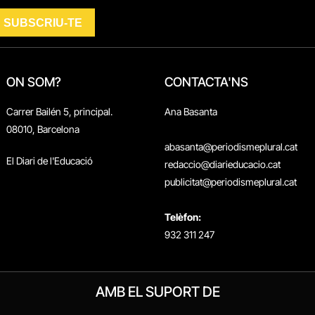
ON SOM?
CONTACTA'NS
Carrer Bailén 5, principal.
Ana Basanta
08010, Barcelona
abasanta@periodismeplural.cat
El Diari de l'Educació
redaccio@diarieducacio.cat
publicitat@periodismeplural.cat
Telèfon:
932 311 247
AMB EL SUPORT DE