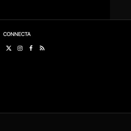
CONNECTA
X
Instagram
Facebook
RSS
(Twitter)