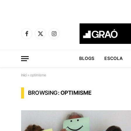
Facebook
X
Instagram
(Twitter)
BLOGS
ESCOLA
Inici
»
optimisme
BROWSING:
OPTIMISME