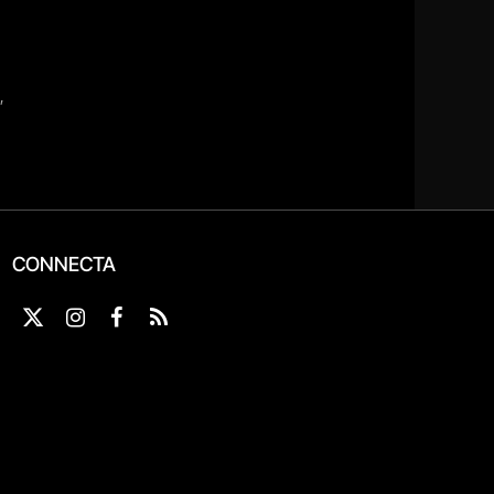
CONNECTA
X
Instagram
Facebook
RSS
(Twitter)