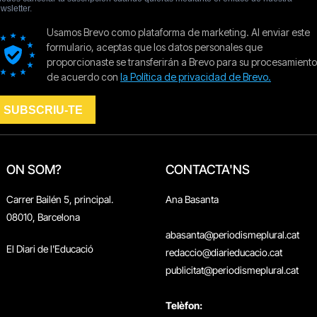
ON SOM?
CONTACTA'NS
Carrer Bailén 5, principal.
Ana Basanta
08010, Barcelona
abasanta@periodismeplural.cat
El Diari de l'Educació
redaccio@diarieducacio.cat
publicitat@periodismeplural.cat
Telèfon: