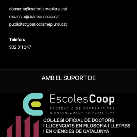
(Twitter)
abasanta@periodismeplural.cat
redaccio@diarieducacio.cat
publicitat@periodismeplural.cat
Telèfon:
932 311 247
AMB EL SUPORT DE