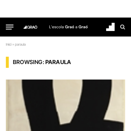
Inici
»
paraula
BROWSING:
PARAULA