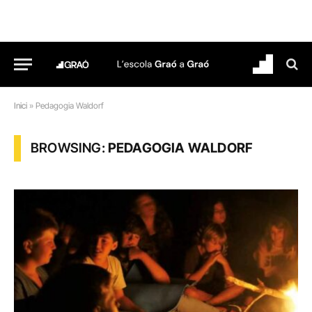
Inici
»
Pedagogia Waldorf
BROWSING:
PEDAGOGIA WALDORF