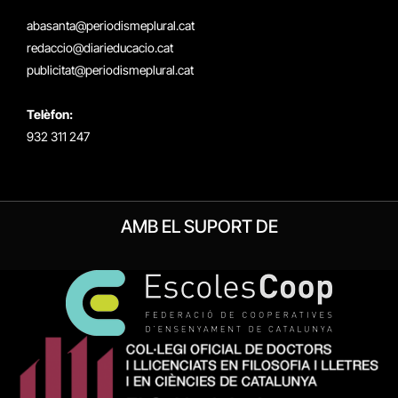
(Twitter)
abasanta@periodismeplural.cat
redaccio@diarieducacio.cat
publicitat@periodismeplural.cat
Telèfon:
932 311 247
AMB EL SUPORT DE