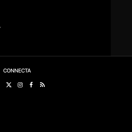
CONNECTA
X
Instagram
Facebook
RSS
(Twitter)