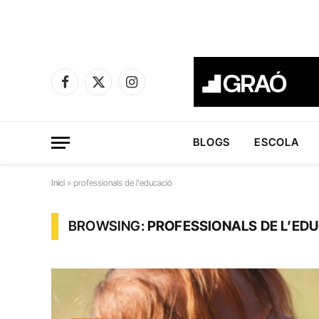
Facebook
X
Instagram
(Twitter)
BLOGS
ESCOLA
Inici
»
professionals de l'educació
BROWSING:
PROFESSIONALS DE L’ED