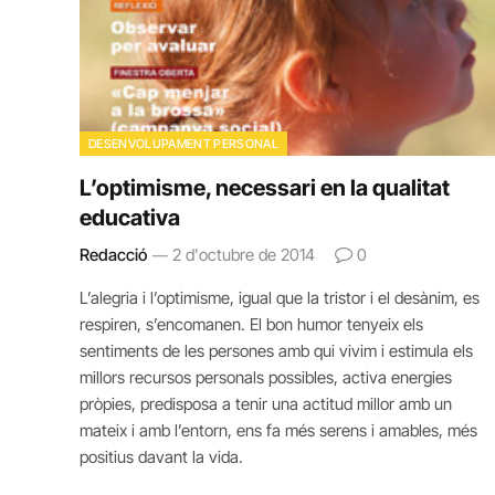
DESENVOLUPAMENT PERSONAL
L’optimisme, necessari en la qualitat
educativa
Redacció
2 d'octubre de 2014
0
L’alegria i l’optimisme, igual que la tristor i el desànim, es
respiren, s’encomanen. El bon humor tenyeix els
sentiments de les persones amb qui vivim i estimula els
millors recursos personals possibles, activa energies
pròpies, predisposa a tenir una actitud millor amb un
mateix i amb l’entorn, ens fa més serens i amables, més
positius davant la vida.