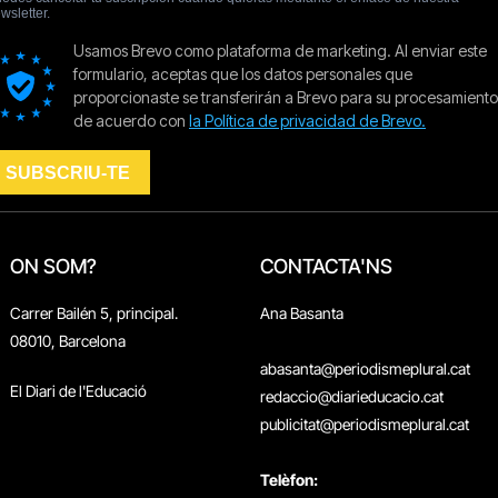
ON SOM?
CONTACTA'NS
Carrer Bailén 5, principal.
Ana Basanta
08010, Barcelona
abasanta@periodismeplural.cat
El Diari de l'Educació
redaccio@diarieducacio.cat
publicitat@periodismeplural.cat
Telèfon: