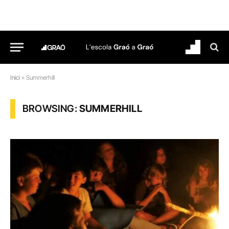
Inici
»
Summerhill
BROWSING:
SUMMERHILL