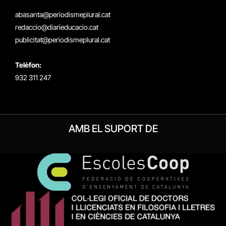
(Twitter)
abasanta@periodismeplural.cat
redaccio@diarieducacio.cat
publicitat@periodismeplural.cat
Telèfon:
932 311 247
AMB EL SUPORT DE