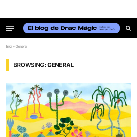
Inici
»
General
BROWSING:
GENERAL