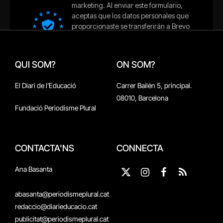
QUI SOM?
ON SOM?
El Diari de l'Educació
Carrer Bailén 5, principal.
08010, Barcelona
Fundació Periodisme Plural
CONTACTA'NS
CONNECTA
Ana Basanta
X
Instagram
Facebook
RSS
(Twitter)
abasanta@periodismeplural.cat
redaccio@diarieducacio.cat
publicitat@periodismeplural.cat