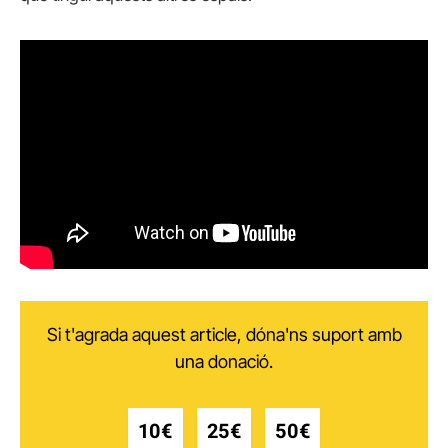
Si t'agrada aquest article, dóna'ns suport amb
una donació.
10€
25€
50€