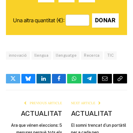
DONAR
Una altra quantitat (€):
innovació
llengua
llenguatge
Recerca
TIC
Twitter
Bluesky
LinkedIn
Facebook
WhatsApp
Telegram
Email
Copy
Link
PREVIOUS ARTICLE
NEXT ARTICLE
ACTUALITAT
ACTUALITAT
Ara que vénen eleccions: 5
El somni trencat d’un portàtil
mesures perquè tots els
per a cada nen