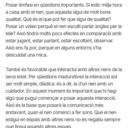
Posar èmfasi en qüestions importants. Si estic mitja hora
a casa amb el nen, que aquesta sigui de molt bona
qualitat. Què és el que pot fer que sigui de qualitat?
Posar un vídeo perquè el nen escolti parlar angles per la
tele? Això tindrà molts pocs efectes en comparació amb
estar jugant, estar parlant, estar escoltant, observar.
Això ens fa por, perquè en alguns entorns s’ha
descuidat una mica.
També és favorable que interactuï amb altres nens de la
seva edat. Per qüestions maduratives la interacció sol
ser molt simple, diàdica: és a dir, la d’un nen amb un
cuidador. En aquest moment és important que hi hagi
algú que pugui començar a posar aquesta interacció.
Això és la base que posarà la comunicació més
endavant, quan el nen comenci a fer sons. Que el nen
estigui en espais amb altres nens no és negatiu sempre
que tingui aquests altres espais.