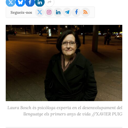
X
Instagram
LinkedIn
Telegram
Facebook
RSS
Segueix-nos
(Twitter)
Laura Bosch és psicòloga experta en el desenvolupament del
llenguatge els primers anys de vida //XAVIER PUIG