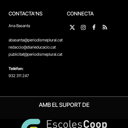
CONTACTA'NS
CONNECTA
Ana Basanta
X
Instagram
Facebook
RSS
(Twitter)
abasanta@periodismeplural.cat
redaccio@diarieducacio.cat
publicitat@periodismeplural.cat
Telèfon:
932 311 247
AMB EL SUPORT DE