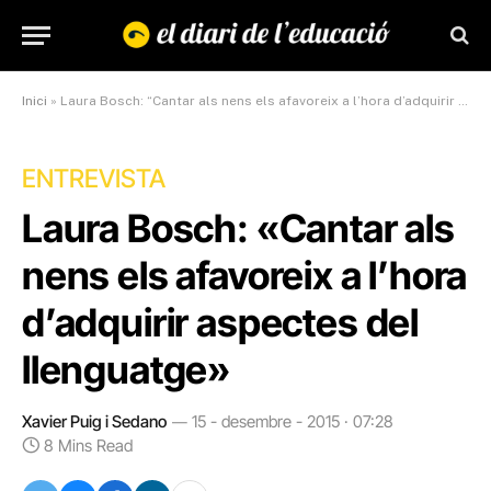
Inici
»
Laura Bosch: “Cantar als nens els afavoreix a l’hora d’adquirir aspectes del llenguatge”
ENTREVISTA
Laura Bosch: «Cantar als
nens els afavoreix a l’hora
d’adquirir aspectes del
llenguatge»
Xavier Puig i Sedano
15 - desembre - 2015 · 07:28
8 Mins Read