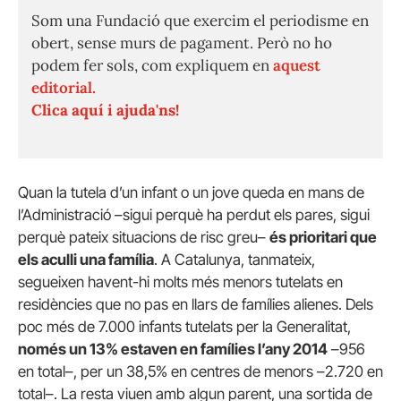
Som una Fundació que exercim el periodisme en
obert, sense murs de pagament. Però no ho
podem fer sols, com expliquem en
aquest
editorial.
Clica aquí i ajuda'ns!
Quan la tutela d’un infant o un jove queda en mans de
l’Administració –sigui perquè ha perdut els pares, sigui
perquè pateix situacions de risc greu–
és prioritari que
els aculli una família
. A Catalunya, tanmateix,
segueixen havent-hi molts més menors tutelats en
residències que no pas en llars de famílies alienes. Dels
poc més de 7.000 infants tutelats per la Generalitat,
només un 13% estaven en famílies l’any 2014
–956
en total–, per un 38,5% en centres de menors –2.720 en
total–. La resta viuen amb algun parent, una sortida de