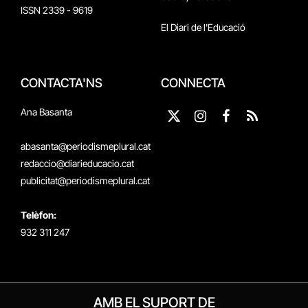
ISSN 2339 - 9619
El Diari de l'Educació
CONTACTA'NS
CONNECTA
Ana Basanta
X
Instagram
Facebook
RSS
(Twitter)
abasanta@periodismeplural.cat
redaccio@diarieducacio.cat
publicitat@periodismeplural.cat
Telèfon:
932 311 247
AMB EL SUPORT DE