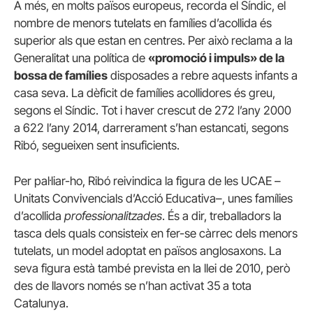
A més, en molts països europeus, recorda el Síndic, el
nombre de menors tutelats en famílies d’acollida és
superior als que estan en centres. Per això reclama a la
Generalitat una política de
«promoció i impuls» de la
bossa de famílies
disposades a rebre aquests infants a
casa seva. La dèficit de famílies acollidores és greu,
segons el Síndic. Tot i haver crescut de 272 l’any 2000
a 622 l’any 2014, darrerament s’han estancati, segons
Ribó, segueixen sent insuficients.
Per pal·liar-ho, Ribó reivindica la figura de les UCAE –
Unitats Convivencials d’Acció Educativa–, unes famílies
d’acollida
professionalitzades
. És a dir, treballadors la
tasca dels quals consisteix en fer-se càrrec dels menors
tutelats, un model adoptat en països anglosaxons. La
seva figura està també prevista en la llei de 2010, però
des de llavors només se n’han activat 35 a tota
Catalunya.