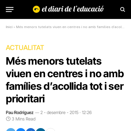
Inici
»
Més menors tutelats viuen en centres i no amb famílies d’acollida tot i ser prioritari
ACTUALITAT
Més menors tutelats
viuen en centres i no amb
famílies d’acollida tot i ser
prioritari
Pau Rodríguez
2 - desembre - 2015 · 12:26
3 Mins Read