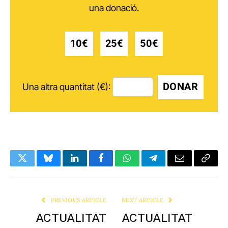
una donació.
10€
25€
50€
DONAR
Una altra quantitat (€):
Twitter
Bluesky
LinkedIn
Facebook
WhatsApp
Telegram
Email
Copy
Link
PREVIOUS ARTICLE
NEXT ARTICLE
ACTUALITAT
ACTUALITAT