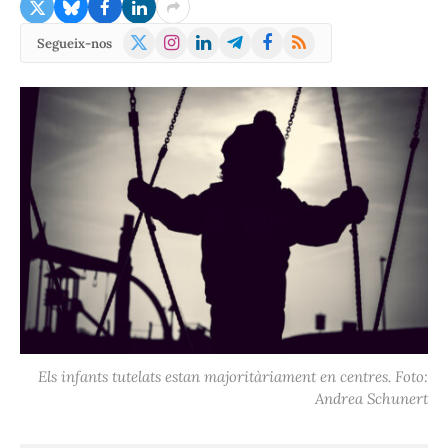
X
Instagram
LinkedIn
Telegram
Facebook
RSS
Segueix-nos
(Twitter)
Els infants tutelats estan majoritàriament en centres. Foto:
Andrea Schunert