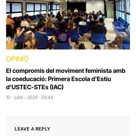
OPINIÓ
El compromís del moviment feminista amb
la coeducació: Primera Escola d’Estiu
d’USTEC-STEs (IAC)
10 - juliol - 2024 · 05:44
LEAVE A REPLY