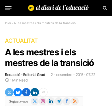
Inici
»
A les mestres i els mestres de la transició
ACTUALITAT
A les mestres i els
mestres de la transició
Redacció - Editorial Graó
2 - desembre - 2015 · 07:22
1 Min Read
X
Instagram
LinkedIn
Telegram
Facebook
RSS
Segueix-nos
(Twitter)