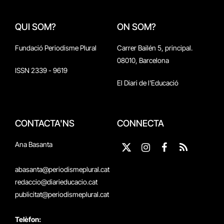
QUI SOM?
ON SOM?
Fundació Periodisme Plural
Carrer Bailén 5, principal.
08010, Barcelona
ISSN 2339 - 9619
El Diari de l'Educació
CONTACTA'NS
CONNECTA
Ana Basanta
X
Instagram
Facebook
RSS
(Twitter)
abasanta@periodismeplural.cat
redaccio@diarieducacio.cat
publicitat@periodismeplural.cat
Telèfon: