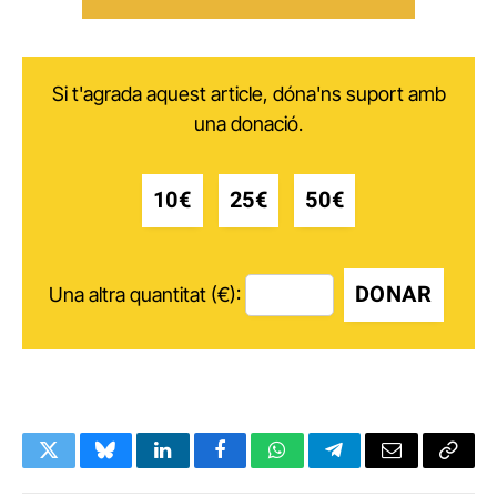
Si t'agrada aquest article, dóna'ns suport amb
una donació.
10€
25€
50€
DONAR
Una altra quantitat (€):
Twitter
Bluesky
LinkedIn
Facebook
WhatsApp
Telegram
Email
Copy