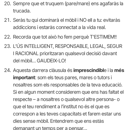
Sempre que et truquem (pare/mare) ens agafaràs la
trucada.
Seràs tu qui dominarà el mòbil i NO ell a tu: evitaràs
addiccions i estaràs connectat a la vida real.
Recorda que tot això ho fem perquè T’ESTIMEM!!
L’ÚS INTEL·LIGENT, RESPONSABLE, LEGAL, SEGUR
I RACIONAL prioritzaran qualsevol decisió davant
del mòbil… GAUDEIX-LO!
Aquesta darrera clàusula és
imprescindibl
e i la
més
important
: som els teus pares, mares o tutors i
nosaltres som els responsables de la teva educació.
Si en algun moment considerem que ens has faltat el
respecte – a nosaltres o qualsevol altre persona- o
que el teu rendiment a l’institut no és el que es
correspon a les teves capacitats et farem estar uns
dies sense mòbil. Entendrem que ens estàs
demanant un temps per a pensar…