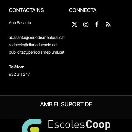
CONTACTA'NS
CONNECTA
Ana Basanta
X
Instagram
Facebook
RSS
(Twitter)
abasanta@periodismeplural.cat
redaccio@diarieducacio.cat
publicitat@periodismeplural.cat
Telèfon:
932 311 247
AMB EL SUPORT DE