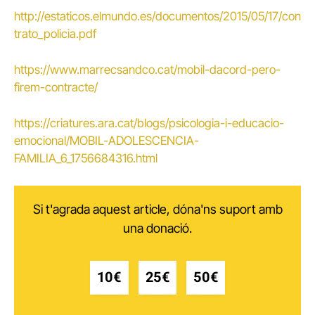
http://estaticos.elmundo.es/documentos/2015/05/17/con
trato_policia.pdf
https://www.marrecsandco.cat/mobil-dacord-pero-
firem-contracte/
https://criatures.ara.cat/blogs/psicologia-i-educacio-
emocional/MOBIL-ADOLESCENCIA-
FAMILIA_6_1756684316.html
Si t'agrada aquest article, dóna'ns suport amb
una donació.
10€
25€
50€