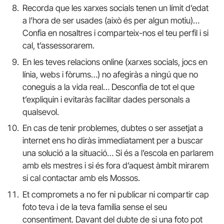
Recorda que les xarxes socials tenen un límit d’edat
a l’hora de ser usades (això és per algun motiu)…
Confia en nosaltres i comparteix-nos el teu perfil i si
cal, t’assessorarem.
En les teves relacions online (xarxes socials, jocs en
línia, webs i fòrums…) no afegiràs a ningú que no
coneguis a la vida real… Desconfia de tot el que
t’expliquin i evitaràs facilitar dades personals a
qualsevol.
En cas de tenir problemes, dubtes o ser assetjat a
internet ens ho diràs immediatament per a buscar
una solució a la situació… Si és a l’escola en parlarem
amb els mestres i si és fora d’aquest àmbit mirarem
si cal contactar amb els Mossos.
Et compromets a no fer ni publicar ni compartir cap
foto teva i de la teva família sense el seu
consentiment. Davant del dubte de si una foto pot