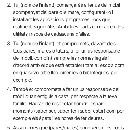
Tu, (nom de l’infant), començaràs a fer ús del mòbil
acompanyat del pare o la mare, configurant-lo i
instal·lant les aplicacions, programes i jocs que,
realment, siguin útils. Ambdues parts coneixerem les
utilitats i riscos de cadascuna d’elles.
Tu, (nom de l’infant), et compromets, davant dels
teus pares, mares o tutors, a fer un ús responsable
del mòbil, complint sempre les normes legals i
d’acord amb el que està establert tant a l’escola com
en qualsevol altre lloc: cinemes o biblioteques, per
exemple.
També et compromets a fer un ús responsable del
mòbil quan estiguis a casa, per respecte a la teva
família. Hauràs de respectar horaris, espais i
moments (saber ser, saber fer i saber estar) com per
exemple els àpats i les hores de fer deures.
Assumeixes que (pares/mares) coneixerem els codis