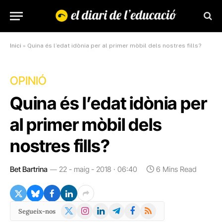
Inici
»
Quina és l’edat idònia per al primer mòbil dels nostres fills?
OPINIÓ
Quina és l’edat idònia per
al primer mòbil dels
nostres fills?
Bet Bartrina
22 - maig - 2018 · 06:40
6 Mins Read
X
Instagram
LinkedIn
Telegram
Facebook
RSS
Segueix-nos
(Twitter)