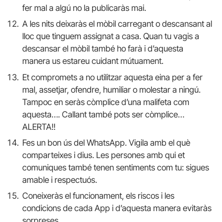
fer mal a algú no la publicaràs mai.
A les nits deixaràs el mòbil carregant o descansant al
lloc que tinguem assignat a casa. Quan tu vagis a
descansar el mòbil també ho farà i d’aquesta
manera us estareu cuidant mútuament.
Et compromets a no utilitzar aquesta eina per a fer
mal, assetjar, ofendre, humiliar o molestar a ningú.
Tampoc en seràs còmplice d’una malifeta com
aquesta…. Callant també pots ser còmplice…
ALERTA!!
Fes un bon ús del WhatsApp. Vigila amb el què
comparteixes i dius. Les persones amb qui et
comuniques també tenen sentiments com tu: sigues
amable i respectuós.
Coneixeràs el funcionament, els riscos i les
condicions de cada App i d’aquesta manera evitaràs
sorpreses.