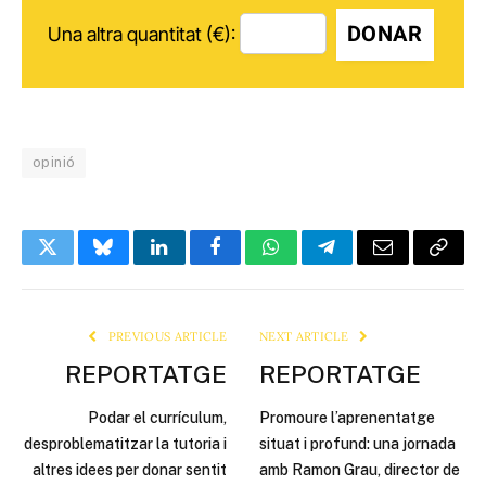
DONAR
Una altra quantitat (€):
opinió
Twitter
Bluesky
LinkedIn
Facebook
WhatsApp
Telegram
Email
Copy
Link
PREVIOUS ARTICLE
NEXT ARTICLE
REPORTATGE
REPORTATGE
Podar el currículum,
Promoure l’aprenentatge
desproblematitzar la tutoria i
situat i profund: una jornada
altres idees per donar sentit
amb Ramon Grau, director de