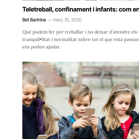
Teletreball, confinament i infants: com 
Bet Bartrina
març 15, 2020
Què podem fer per treballar i no deixar d’atendre els n
tranquil•litat i normalitat sobre tot el que està pass
ens poden ajudar.