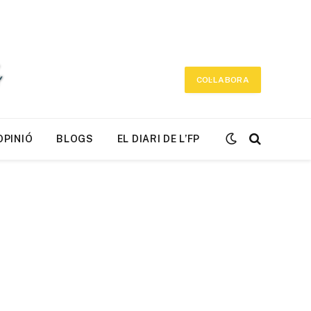
COL·LABORA
OPINIÓ
BLOGS
EL DIARI DE L’FP