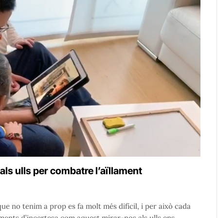
ls ulls per combatre l’aïllament
e no tenim a prop es fa molt més difícil, i per això cada
ments d’incertesa com aquest mirar-nos als ulls ens