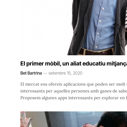
El primer mòbil, un aliat educatiu mitjanç
Bet Bartrina
setembre 15, 2020
El mercat ens ofereix aplicacions que poden ser molt ú
interessants per aquelles persones amb ganes de saber,
Proposem algunes apps interessants per explorar en fam