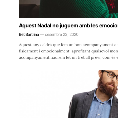
Aquest Nadal no juguem amb les emoci
Bet Bartrina
desembre 23, 2020
Aquest any caldrà que fem un bon acompanyament a toth
físicament i emocionalment, aprofitant qualsevol mom
acompanyament haurem fet un treball previ, com és e