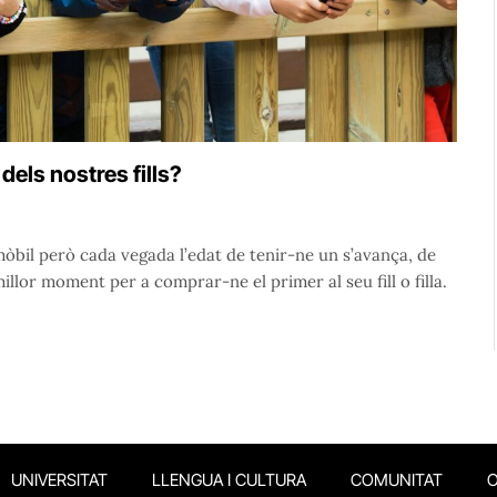
dels nostres fills?
mòbil però cada vegada l’edat de tenir-ne un s’avança, de
llor moment per a comprar-ne el primer al seu fill o filla.
UNIVERSITAT
LLENGUA I CULTURA
COMUNITAT
O