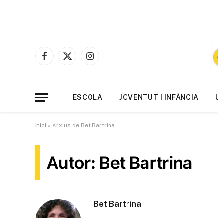
Facebook
X
Instagram
(Twitter)
ESCOLA
JOVENTUT I INFÀNCIA
Inici
»
Arxius de Bet Bartrina
Autor: Bet Bartrina
Bet Bartrina