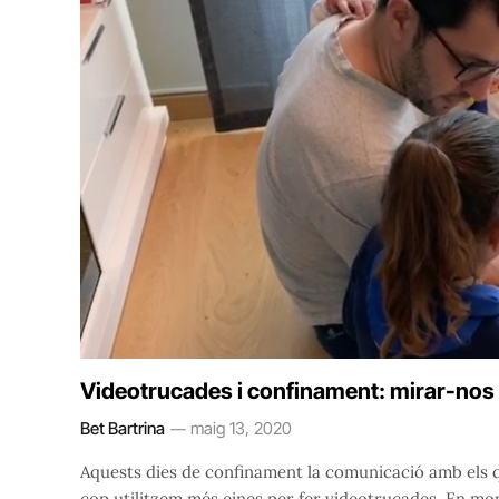
Videotrucades i confinament: mirar-nos a
Bet Bartrina
maig 13, 2020
Aquests dies de confinament la comunicació amb els qu
cop utilitzem més eines per fer videotrucades. En mo