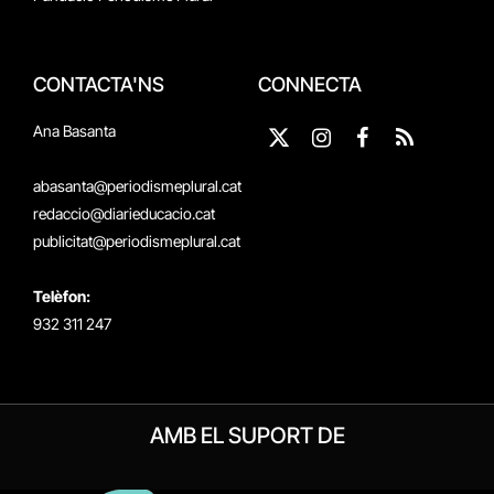
CONTACTA'NS
CONNECTA
Ana Basanta
X
Instagram
Facebook
RSS
(Twitter)
abasanta@periodismeplural.cat
redaccio@diarieducacio.cat
publicitat@periodismeplural.cat
Telèfon:
932 311 247
AMB EL SUPORT DE