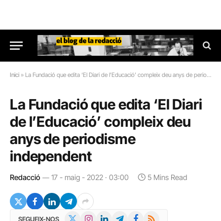
Inici
»
La Fundació que edita ‘El Diari de l’Educació’ compleix deu anys de periodisme independent
La Fundació que edita ‘El Diari
de l’Educació’ compleix deu
anys de periodisme
independent
Redacció
17 - maig - 2022 · 03:00
5 Mins Read
X
Instagram
LinkedIn
Telegram
Facebook
RSS
SEGUEIX-NOS