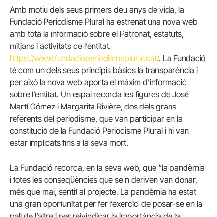
Amb motiu dels seus primers deu anys de vida, la
Fundació Periodisme Plural ha estrenat una nova web
amb tota la informació sobre el Patronat, estatuts,
mitjans i activitats de l’entitat.
https://www.fundacioperiodismeplural.cat/
. La Fundació
té com un dels seus principis bàsics la transparència i
per això la nova web aporta el màxim d’informació
sobre l’entitat. Un espai recorda les figures de José
Martí Gómez i Margarita Rivière, dos dels grans
referents del periodisme, que van participar en la
constitució de la Fundació Periodisme Plural i hi van
estar implicats fins a la seva mort.
La Fundació recorda, en la seva web, que “la pandèmia
i totes les conseqüències que se’n deriven van donar,
més que mai, sentit al projecte. La pandèmia ha estat
una gran oportunitat per fer l’exercici de posar-se en la
pell de l’altre i per reivindicar la importància de la