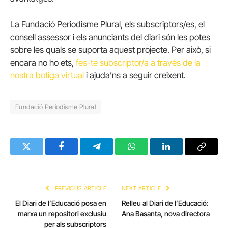
La Fundació Periodisme Plural, els subscriptors/es, el
consell assessor i els anunciants del diari són les potes
sobre les quals se suporta aquest projecte. Per això, si
encara no ho ets,
fes-te subscriptor/a a través de la
nostra botiga virtual
i ajuda’ns a seguir creixent.
Fundació Periodisme Plural
Twitter
Facebook
Telegram
WhatsApp
LinkedIn
Copy
Link
PREVIOUS ARTICLE
NEXT ARTICLE
El Diari de l’Educació posa en
Relleu al Diari de l’Educació:
marxa un repositori exclusiu
Ana Basanta, nova directora
per als subscriptors