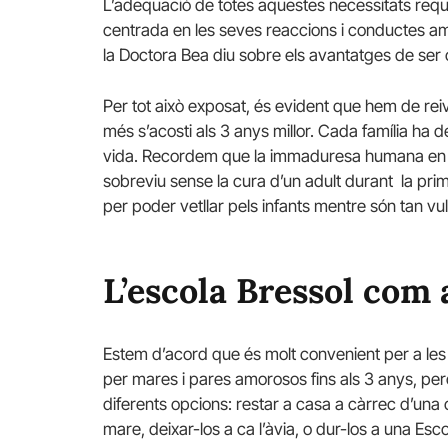
L’adequació de totes aquestes necessitats reque
centrada en les seves reaccions i conductes amb
la Doctora Bea diu sobre els avantatges de ser
Per tot això exposat, és evident que hem de rei
més s’acosti als 3 anys millor. Cada família ha 
vida. Recordem que la immaduresa humana en e
sobreviu sense la cura d’un adult durant la primer
per poder vetllar pels infants mentre són tan vu
L’escola Bressol com 
Estem d’acord que és molt convenient per a les 
per mares i pares amorosos fins als 3 anys, per
diferents opcions: restar a casa a càrrec d’una
mare, deixar-los a ca l’àvia, o dur-los a una Esco