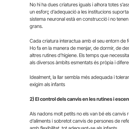
No hi ha dues criatures iguals i alhora totes s’
un esforç d’adequació a les institucions suportant
sistema neuronal està en construcció i no tene
grans.
Cada criatura interactua amb el seu entorn de fo
Ho fa en la manera de menjar, de dormir, de de
altres rutines d’higiene. Els temps que necessi
als diversos àmbits esmentats és pròpia i diferen
Idealment, la llar sembla més adequada i toler
exigim als infants
2) El control dels canvis en les rutines i esce
Als nadons molt petits no els van bé els canvis r
d’aliments i sobretot canvis de persones de refe
amb flexibilitat, tot adequant-se als infants.