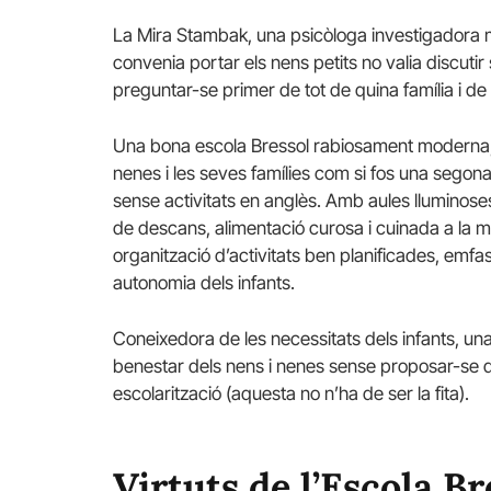
La Mira Stambak, una psicòloga investigadora m
convenia portar els nens petits no valia discutir 
preguntar-se primer de tot de quina família i d
Una bona escola Bressol rabiosament moderna, mo
nenes i les seves famílies com si fos una segona ll
sense activitats en anglès. Amb aules lluminoses, 
de descans, alimentació curosa i cuinada a la 
organització d’activitats ben planificades, emfa
autonomia dels infants.
Coneixedora de les necessitats dels infants, u
benestar dels nens i nenes sense proposar-se d’i
escolarització (aquesta no n’ha de ser la fita).
Virtuts de l’Escola Br