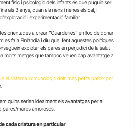
ent físic i psicològic dels infants és que puguin ser
s als 3 anys, quan als nens i nenes els cal, i
’exploració i experimentació familiar.
tes orientades a crear “Guarderies” en lloc de donar
 es fa a Finlàndia i diu que, fent aquestes polítiques
onsegueix explotar els pares en perjudici de la salut
Hi ha molts metges que tampoc veuen cap avantatge a
ue el sistema immunològic dels més petits pateix per
r.
em quins serien idealment els avantatges per al
mb pares/mares amorosos.
de cada criatura en particular