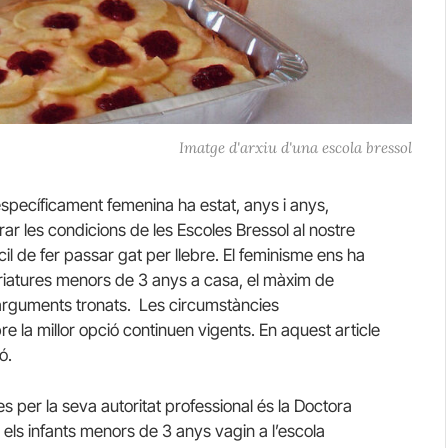
Imatge d'arxiu d'una escola bressol
specíficament femenina ha estat, anys i anys,
ar les condicions de les Escoles Bressol al nostre
cil de fer passar gat per llebre. El feminisme ens ha
s criatures menors de 3 anys a casa, el màxim de
 arguments tronats. Les circumstàncies
e la millor opció continuen vigents. En aquest article
ó.
 per la seva autoritat professional és la Doctora
 els infants menors de 3 anys vagin a l’escola