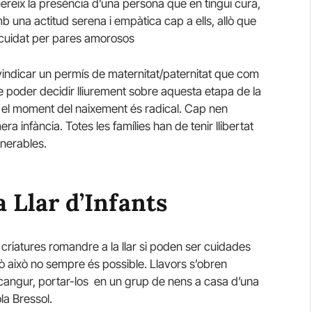
reix la presència d’una persona que en tingui cura,
 una actitud serena i empàtica cap a ells, allò que
 cuidat per pares amorosos
vindicar un permís de maternitat/paternitat que com
de poder decidir lliurement sobre aquesta etapa de la
l moment del naixement és radical. Cap nen
a infància. Totes les famílies han de tenir llibertat
lnerables.
a Llar d’Infants
criatures romandre a la llar si poden ser cuidades
ò això no sempre és possible. Llavors s’obren
 cangur, portar-los en un grup de nens a casa d’una
la Bressol.