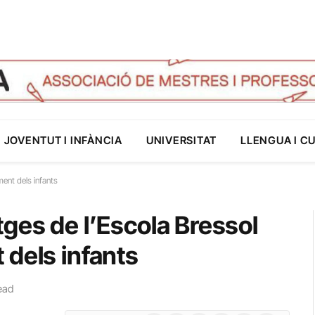
JOVENTUT I INFÀNCIA
UNIVERSITAT
LLENGUA I C
ent dels infants
ges de l’Escola Bressol
 dels infants
ead