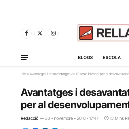
Facebook
X
Instagram
(Twitter)
BLOGS
ESCOLA
Inici
»
Avantatges i desavantatges de l’Escola Bressol per al desenvolupam
Avantatges i desavantat
per al desenvolupament
Redacció
30 - novembre - 2018 · 17:47
13 Mins R