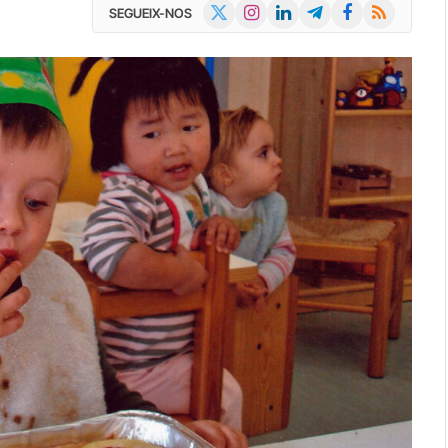
X
Instagram
LinkedIn
Telegram
Facebook
RSS
SEGUEIX-NOS
(Twitter)