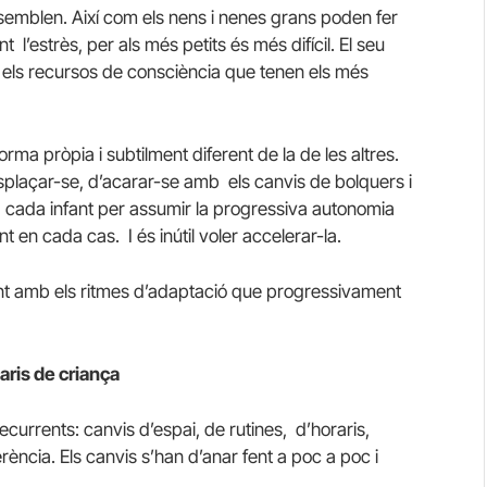
assemblen. Així com els nens i nenes grans poden fer
 l’estrès, per als més petits és més difícil. El seu
n els recursos de consciència que tenen els més
rma pròpia i subtilment diferent de la de les altres.
splaçar-se, d’acarar-se amb els canvis de bolquers i
ta cada infant per assumir la progressiva autonomia
t en cada cas. I és inútil voler accelerar-la.
ant amb els ritmes d’adaptació que progressivament
naris de criança
ecurrents: canvis d’espai, de rutines, d’horaris,
rència. Els canvis s’han d’anar fent a poc a poc i