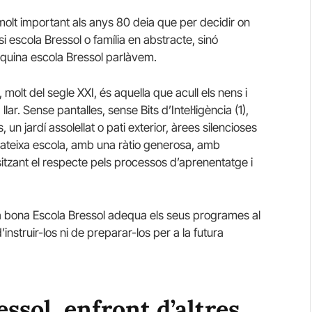
olt important als anys 80 deia que per decidir on
si escola Bressol o família en abstracte, sinó
e quina escola Bressol parlàvem.
lt del segle XXI, és aquella que acull els nens i
ar. Sense pantalles, sense Bits d’Intel·ligència (1),
un jardí assolellat o pati exterior, àrees silencioses
mateixa escola, amb una ràtio generosa, amb
sitzant el respecte pels processos d’aprenentatge i
na bona Escola Bressol adequa els seus programes al
nstruir-los ni de preparar-los per a la futura
essol, enfront d’altres