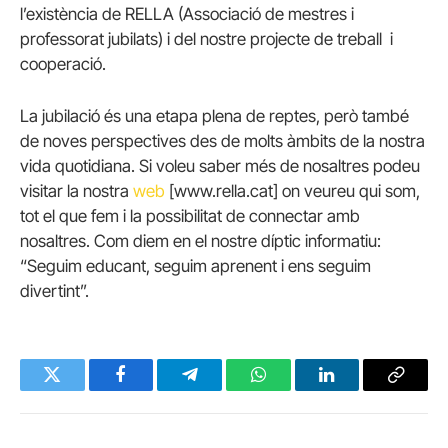
l’existència de RELLA (Associació de mestres i
professorat jubilats) i del nostre projecte de treball i
cooperació.
La jubilació és una etapa plena de reptes, però també
de noves perspectives des de molts àmbits de la nostra
vida quotidiana. Si voleu saber més de nosaltres podeu
visitar la nostra
web
[www.rella.cat] on veureu qui som,
tot el que fem i la possibilitat de connectar amb
nosaltres. Com diem en el nostre díptic informatiu:
“Seguim educant, seguim aprenent i ens seguim
divertint”.
Twitter
Facebook
Telegram
WhatsApp
LinkedIn
Copy
Link