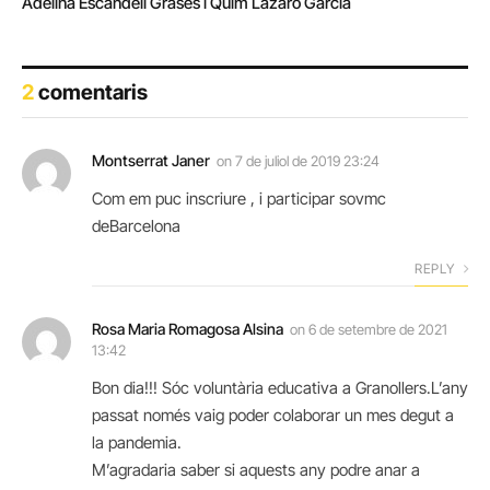
Adelina Escandell Grases i Quim Lázaro García
2
comentaris
Montserrat Janer
on
7 de juliol de 2019 23:24
Com em puc inscriure , i participar sovmc
deBarcelona
REPLY
Rosa Maria Romagosa Alsina
on
6 de setembre de 2021
13:42
Bon dia!!! Sóc voluntària educativa a Granollers.L’any
passat només vaig poder colaborar un mes degut a
la pandemia.
M’agradaria saber si aquests any podre anar a