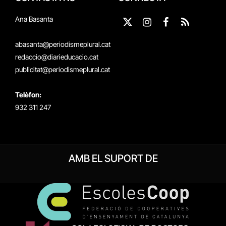
Ana Basanta
X
Instagram
Facebook
RSS
(Twitter)
abasanta@periodismeplural.cat
redaccio@diarieducacio.cat
publicitat@periodismeplural.cat
Telèfon:
932 311 247
AMB EL SUPORT DE