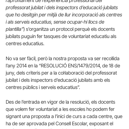
l’aprofitament de l’experiència professional del
professorat jubilat i dels inspectors d’educació jubilats
que ho desitgin per mitjà de llur incorporació als centres
i als serveis educatius, sense ocupar-hi llocs de
plantilla”
) s’organitza un protocol perquè els docents
jubilats puguin fer tasques de voluntariat educatiu als
centres educatius.
No va ser fàcil, però la nostra proposta va ser recollida
l’any 2014 en la “RESOLUCIÓ ENS/1479/2014, de 18 de
juny, dels criteris per a la col·laboració del professorat
jubilat i dels inspectors d’educació jubilats amb els
centres públics i serveis educatius”.
Des de l’entrada en vigor de la resolució, els docents
que volem fer voluntariat a les escoles ho podem fer
signant una proposta a l’inici de curs a cada centre, que
ha de ser aprovada pel Consell Escolar, exposant el