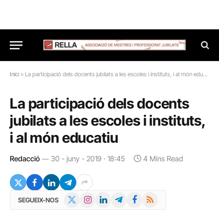
Inici
»
La participació dels docents jubilats a les escoles i instituts, i al món educatiu
La participació dels docents
jubilats a les escoles i instituts,
i al món educatiu
Redacció
30 - juny - 2019 · 18:45
4 Mins Read
X
Instagram
LinkedIn
Telegram
Facebook
RSS
SEGUEIX-NOS
(Twitter)