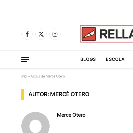
Facebook
X
Instagram
(Twitter)
BLOGS
ESCOLA
Inici
»
Arxius de Mercè Otero
AUTOR: MERCÈ OTERO
Mercè Otero