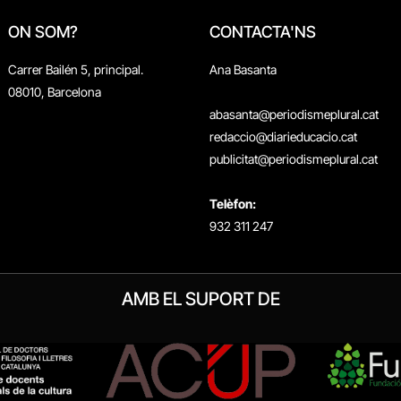
ON SOM?
CONTACTA'NS
Carrer Bailén 5, principal.
Ana Basanta
08010, Barcelona
abasanta@periodismeplural.cat
redaccio@diarieducacio.cat
publicitat@periodismeplural.cat
Telèfon:
932 311 247
AMB EL SUPORT DE