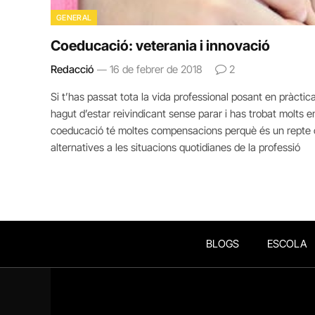
GENERAL
Coeducació: veterania i innovació
Redacció
16 de febrer de 2018
2
Si t’has passat tota la vida professional posant en pràct
hagut d’estar reivindicant sense parar i has trobat molts 
coeducació té moltes compensacions perquè és un repte c
alternatives a les situacions quotidianes de la professió
BLOGS
ESCOLA