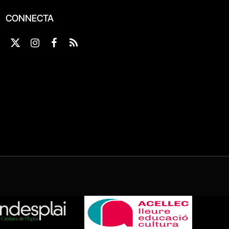
CONNECTA
X
Instagram
Facebook
RSS
(Twitter)