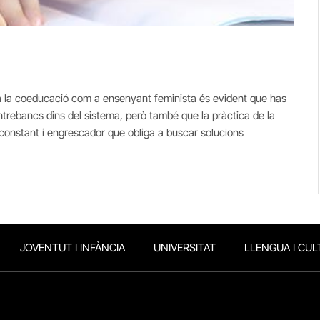
ica la coeducació com a ensenyant feminista és evident que has
entrebancs dins del sistema, però també que la pràctica de la
onstant i engrescador que obliga a buscar solucions
JOVENTUT I INFÀNCIA
UNIVERSITAT
LLENGUA I CUL