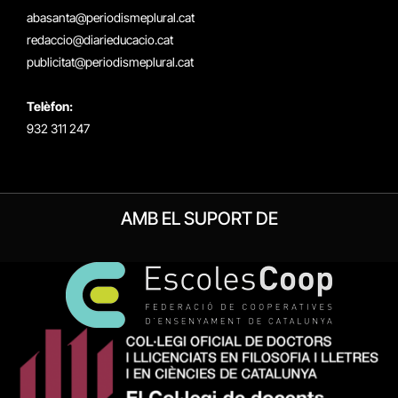
(Twitter)
abasanta@periodismeplural.cat
redaccio@diarieducacio.cat
publicitat@periodismeplural.cat
Telèfon:
932 311 247
AMB EL SUPORT DE