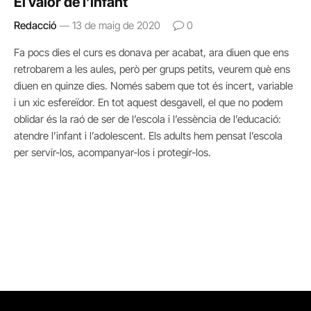
El valor de l’infant
Redacció
13 de maig de 2020
0
Fa pocs dies el curs es donava per acabat, ara diuen que ens
retrobarem a les aules, però per grups petits, veurem què ens
diuen en quinze dies. Només sabem que tot és incert, variable
i un xic esfereïdor. En tot aquest desgavell, el que no podem
oblidar és la raó de ser de l’escola i l’essència de l’educació:
atendre l’infant i l’adolescent. Els adults hem pensat l’escola
per servir-los, acompanyar-los i protegir-los.