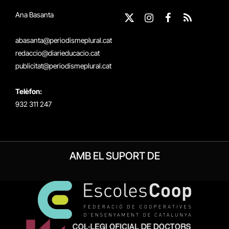
Ana Basanta
X
Instagram
Facebook
RSS
(Twitter)
abasanta@periodismeplural.cat
redaccio@diarieducacio.cat
publicitat@periodismeplural.cat
Telèfon:
932 311 247
AMB EL SUPORT DE