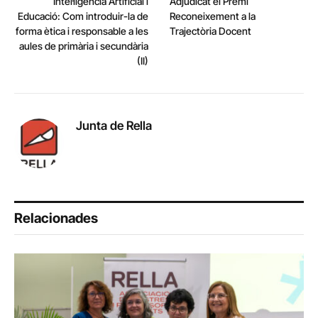
Intel·ligència Artificial i
Adjudicat el Premi
Educació: Com introduir-la de
Reconeixement a la
forma ètica i responsable a les
Trajectòria Docent
aules de primària i secundària
(II)
Junta de Rella
Relacionades