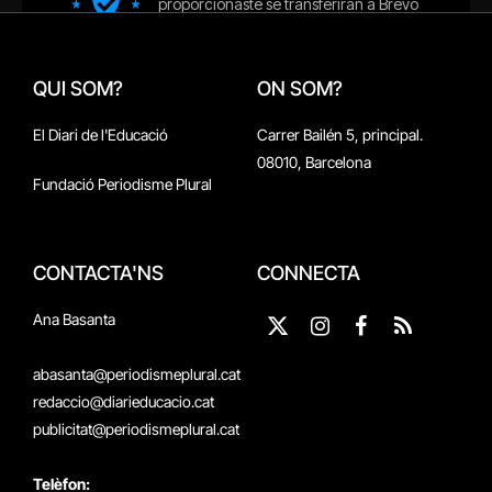
QUI SOM?
ON SOM?
El Diari de l'Educació
Carrer Bailén 5, principal.
08010, Barcelona
Fundació Periodisme Plural
CONTACTA'NS
CONNECTA
Ana Basanta
X
Instagram
Facebook
RSS
(Twitter)
abasanta@periodismeplural.cat
redaccio@diarieducacio.cat
publicitat@periodismeplural.cat
Telèfon: