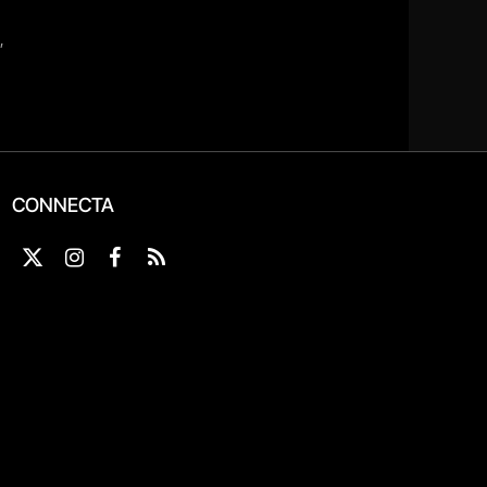
CONNECTA
X
Instagram
Facebook
RSS
(Twitter)