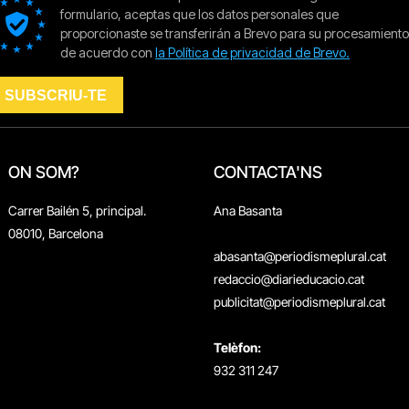
ON SOM?
CONTACTA'NS
Carrer Bailén 5, principal.
Ana Basanta
08010, Barcelona
abasanta@periodismeplural.cat
redaccio@diarieducacio.cat
publicitat@periodismeplural.cat
Telèfon:
932 311 247