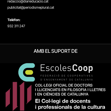
redaccio@diarieducacio.cat
publicitat@periodismeplural.cat
Telèfon:
932 311 247
AMB EL SUPORT DE