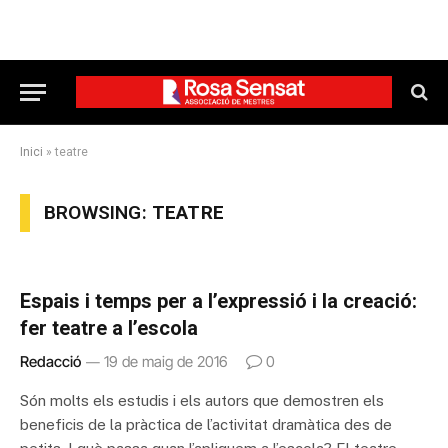
Inici
»
teatre
BROWSING:
TEATRE
Espais i temps per a l’expressió i la creació:
fer teatre a l’escola
Redacció
19 de maig de 2016
0
Són molts els estudis i els autors que demostren els
beneficis de la pràctica de l’activitat dramàtica des de