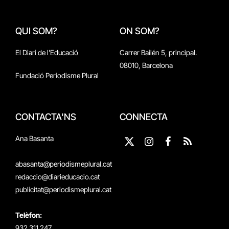
QUI SOM?
ON SOM?
El Diari de l'Educació
Carrer Bailén 5, principal.
08010, Barcelona
Fundació Periodisme Plural
CONTACTA'NS
CONNECTA
Ana Basanta
X
Instagram
Facebook
RSS
(Twitter)
abasanta@periodismeplural.cat
redaccio@diarieducacio.cat
publicitat@periodismeplural.cat
Telèfon:
932 311 247