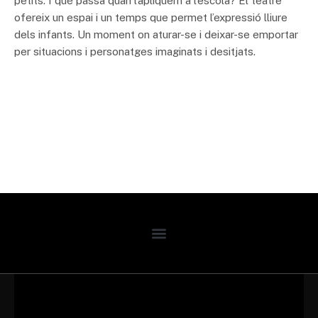
petits. I què passa quan l’apliquem a l’escola? El teatre
ofereix un espai i un temps que permet l’expressió lliure
dels infants. Un moment on aturar-se i deixar-se emportar
per situacions i personatges imaginats i desitjats.