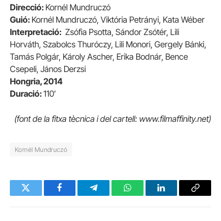
Direcció:
Kornél Mundruczó
Guió:
Kornél Mundruczó, Viktória Petrányi, Kata Wéber
Interpretació:
Zsófia Psotta, Sándor Zsótér, Lili
Horváth, Szabolcs Thuróczy, Lili Monori, Gergely Bánki,
Tamás Polgár, Károly Ascher, Erika Bodnár, Bence
Csepeli, János Derzsi
Hongria, 2014
Duració:
110′
(font de la fitxa tècnica i del cartell: www.filmaffinity.net)
Kornél Mundruczó
Twitter
Facebook
Telegram
WhatsApp
LinkedIn
Copy
Link