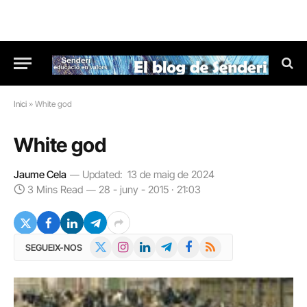
Inici
»
White god
White god
Jaume Cela
Updated:
13 de maig de 2024
3 Mins Read
28 - juny - 2015 · 21:03
X
Instagram
LinkedIn
Telegram
Facebook
RSS
SEGUEIX-NOS
(Twitter)