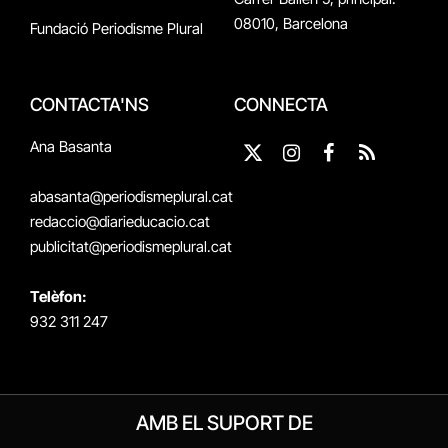
08010, Barcelona
Fundació Periodisme Plural
CONTACTA'NS
CONNECTA
Ana Basanta
X
Instagram
Facebook
RSS
(Twitter)
abasanta@periodismeplural.cat
redaccio@diarieducacio.cat
publicitat@periodismeplural.cat
Telèfon:
932 311 247
AMB EL SUPORT DE