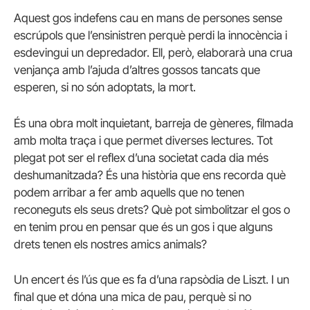
Aquest gos indefens cau en mans de persones sense
escrúpols que l’ensinistren perquè perdi la innocència i
esdevingui un depredador. Ell, però, elaborarà una crua
venjança amb l’ajuda d’altres gossos tancats que
esperen, si no són adoptats, la mort.
És una obra molt inquietant, barreja de gèneres, filmada
amb molta traça i que permet diverses lectures. Tot
plegat pot ser el reflex d’una societat cada dia més
deshumanitzada? És una història que ens recorda què
podem arribar a fer amb aquells que no tenen
reconeguts els seus drets? Què pot simbolitzar el gos o
en tenim prou en pensar que és un gos i que alguns
drets tenen els nostres amics animals?
Un encert és l’ús que es fa d’una rapsòdia de Liszt. I un
final que et dóna una mica de pau, perquè si no