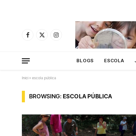
Facebook
X
Instagram
(Twitter)
BLOGS
ESCOLA
Inici
»
escola pública
BROWSING:
ESCOLA PÚBLICA