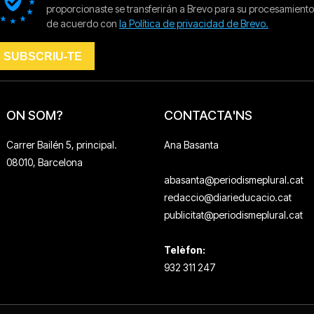
ON SOM?
CONTACTA'NS
Carrer Bailén 5, principal.
Ana Basanta
08010, Barcelona
abasanta@periodismeplural.cat
redaccio@diarieducacio.cat
publicitat@periodismeplural.cat
Telèfon:
932 311 247