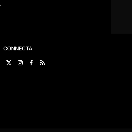
CONNECTA
X
Instagram
Facebook
RSS
(Twitter)