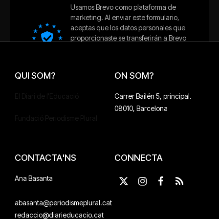
QUI SOM?
ON SOM?
El Diari de l'Educació
Carrer Bailén 5, principal.
08010, Barcelona
Fundació Periodisme Plural
CONTACTA'NS
CONNECTA
Ana Basanta
X
Instagram
Facebook
RSS
(Twitter)
abasanta@periodismeplural.cat
redaccio@diarieducacio.cat